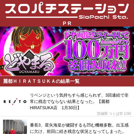
P R
麗都ＨＩＲＡＴＳＵＫＡの結果一覧
リベンジという気持ちすら感じられず、3回連続で非
常に残念でならない結果となった。【麗都
HIRATSUKA店 1月30日】
茨城県 つくば市
1/30
番長3、星矢海皇が健闘するも凹む機種多数。出玉感
に欠け、前回に続き残念な状況となってしまった。