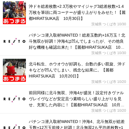
沖ドキ総差枚数+2.3万枚やマイジャグ3総差枚数+1.4
万枚を筆頭に両コーナーが盛り上がりをみせた！【麗
都HIRATSUKA店 10月30日】
茨城県 つくば市
10/30
パチンコ潜入取材WANTED！総差玉数約+16万玉！北
斗無双が好調！沖海4は凹んでしまったが、その他良
好な機種も確認出来た！【麗都HIRATSUKA店 10月
30日】
茨城県 つくば市
10/30
北斗転生、ホウオウが好調も、台数の多い凱旋、沖ド
キなどが凹んでしまい、残念な結果に。【麗都
HIRATSUKA店 10月20日】
茨城県 つくば市
10/20
前回同様に北斗無双、沖海4が盛況！設定付きヴァル
ヴレイヴなどが安定且つ素晴らしい盛り上がりを見
せ、充実した内容に！【麗都HIRATSUKA店 10月20
日】
茨城県 つくば市
10/20
パチンコ潜入取材WANTED！沖海4、北斗無双が総差
玉数+12万玉前後と好調！北斗無双2も平均差枚数+1