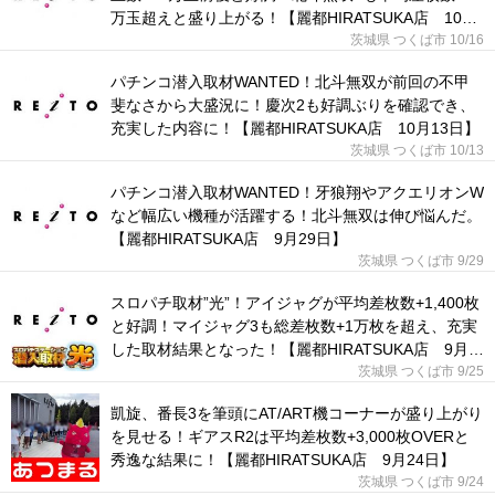
万玉超えと盛り上がる！【麗都HIRATSUKA店 10月
16日】
茨城県 つくば市
10/16
パチンコ潜入取材WANTED！北斗無双が前回の不甲
斐なさから大盛況に！慶次2も好調ぶりを確認でき、
充実した内容に！【麗都HIRATSUKA店 10月13日】
茨城県 つくば市
10/13
パチンコ潜入取材WANTED！牙狼翔やアクエリオンW
など幅広い機種が活躍する！北斗無双は伸び悩んだ。
【麗都HIRATSUKA店 9月29日】
茨城県 つくば市
9/29
スロパチ取材”光”！アイジャグが平均差枚数+1,400枚
と好調！マイジャグ3も総差枚数+1万枚を超え、充実
した取材結果となった！【麗都HIRATSUKA店 9月
25日】
茨城県 つくば市
9/25
凱旋、番長3を筆頭にAT/ART機コーナーが盛り上がり
を見せる！ギアスR2は平均差枚数+3,000枚OVERと
秀逸な結果に！【麗都HIRATSUKA店 9月24日】
茨城県 つくば市
9/24