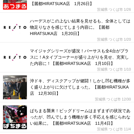
【麗都HIRATSUKA店 1月26日】
茨城県 つくば市
1/26
ハーデスがこの上ない結果を見せるも、全体としては
物足りなさを感じてしまう内容に。【麗都
HIRATSUKA店 1月20日】
茨城県 つくば市
1/20
マイジャグシリーズが盛況！バーサスも全4台がプラ
スに！Aタイプコーナーが盛り上がりを見せ、充実し
た内容に！【麗都HIRATSUKA店 1月10日】
茨城県 つくば市
1/10
沖ドキ、ディスクアップが健闘！しかし凹む機種が多
く盛り上がりに欠けてしまった。【麗都HIRATSUKA
店 12月30日】
茨城県 つくば市
12/30
ぱちまる襲来！ビッグドリームはまずまずの状況であ
ったが、凹んでしまう機種が多く手応えを感じられな
い結果に。【麗都HIRATSUKA店 11月4日】
茨城県 つくば市
11/4