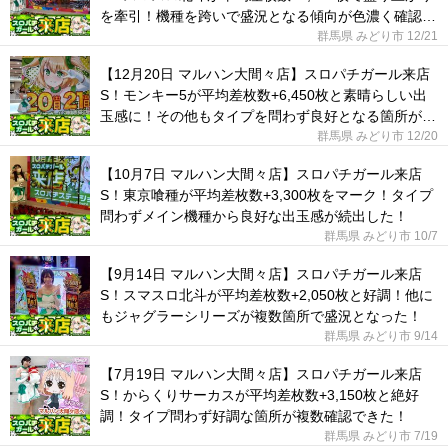
を牽引！機種を跨いで盛況となる傾向が色濃く確認で
きた！
群馬県 みどり市
12/21
【12月20日 マルハン大間々店】スロパチガール来店
S！モンキー5が平均差枚数+6,450枚と素晴らしい出
玉感に！その他もタイプを問わず良好となる箇所が多
かった！
群馬県 みどり市
12/20
【10月7日 マルハン大間々店】スロパチガール来店
S！東京喰種が平均差枚数+3,300枚をマーク！タイプ
問わずメイン機種から良好な出玉感が続出した！
群馬県 みどり市
10/7
【9月14日 マルハン大間々店】スロパチガール来店
S！スマスロ北斗が平均差枚数+2,050枚と好調！他に
もジャグラーシリーズが複数箇所で盛況となった！
群馬県 みどり市
9/14
【7月19日 マルハン大間々店】スロパチガール来店
S！からくりサーカスが平均差枚数+3,150枚と絶好
調！タイプ問わず好調な箇所が複数確認できた！
群馬県 みどり市
7/19