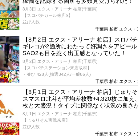
稼働を記録する箇所も多数見受けられた！
8月3日 エクス・アリーナ 柏店(千葉県)
【スロパチガール来店S】
並び人数
千葉県 柏市 エクス・ア
【8月2日 エクス・アリーナ 柏店】スロパ
ギレコが2箇所にわたって好調さをアピール
SAO2も目を惹く出玉感となっていた！
8月2日 エクス・アリーナ 柏店(千葉県)
【スロパチステーション来店取材】
・並び:428人(抽選342人/一般86人)
千葉県 柏市 エクス・ア
【8月1日 エクス・アリーナ 柏店】じゅり
スマスロ北斗が平均差枚数+4,320枚に加
枚と大盛況！タイプに関係なく状況の良さ
8月1日 エクス・アリーナ 柏店(千葉県)
【じゅりそん実践来店】
並び人数
千葉県 柏市 エクス・ア