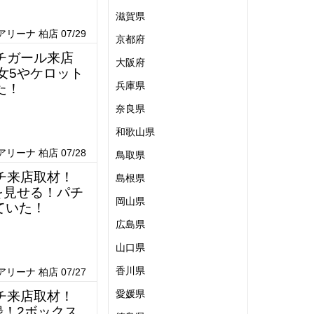
滋賀県
リーナ 柏店 07/29
京都府
パチガール来店
大阪府
乙女5やケロット
兵庫県
た！
奈良県
和歌山県
リーナ 柏店 07/28
鳥取県
パチ来店取材！
島根県
を見せる！パチ
岡山県
ていた！
広島県
山口県
香川県
リーナ 柏店 07/27
愛媛県
パチ来店取材！
！2ボックス