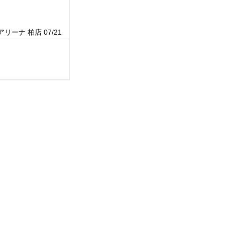
リーナ 柏店 07/21