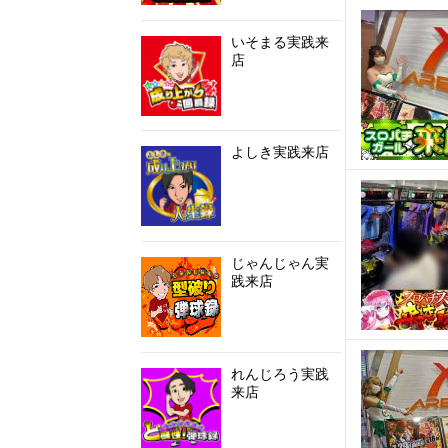
いそまる実践来
店
よしき実践来店
じゃんじゃん実
践来店
れんじろう実践
来店