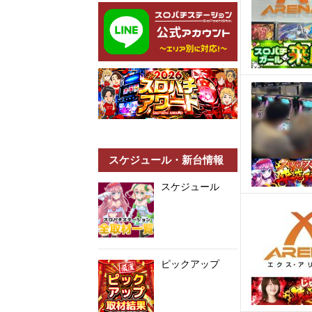
スケジュール・新台情報
スケジュール
ピックアップ