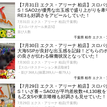
【7月31日 エクス・アリーナ 柏店】スロ
S！SAO2が優秀な出玉感で盛り上がりを牽
RE3も好調さをアピールしていた！
7月31日 エクス・アリーナ 柏店(千葉県)
【スロパチガール来店S】
並び人数
千葉県 柏市 エクス・ア
【7月30日 エクス・アリーナ 柏店】スロ
大海5SPが良好な出玉感を記録！どちらの
の良さが伝わる稼働状況となっていた！
7月30日 エクス・アリーナ 柏店(千葉県)
【スロパチステーション来店取材】
・並び:368人(抽選289人/一般79人)
千葉県 柏市 エクス・ア
【7月29日 エクス・アリーナ 柏店】スロ
S！いざ番～SAO2が平均差枚数+4,130枚
も乙女5や東京喰種も好調さも見せていた！
7月29日 エクス・アリーナ 柏店(千葉県)