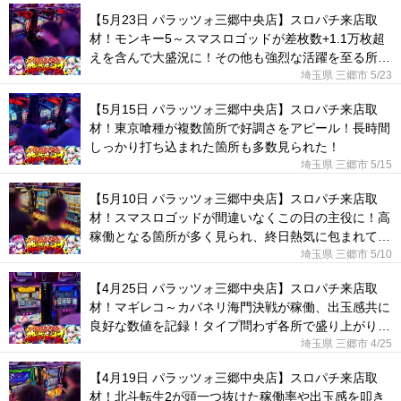
【5月23日 パラッツォ三郷中央店】スロパチ来店取
材！モンキー5～スマスロゴッドが差枚数+1.1万枚超
えを含んで大盛況に！その他も強烈な活躍を至る所で
見せた！
埼玉県 三郷市
5/23
【5月15日 パラッツォ三郷中央店】スロパチ来店取
材！東京喰種が複数箇所で好調さをアピール！長時間
しっかり打ち込まれた箇所も多数見られた！
埼玉県 三郷市
5/15
【5月10日 パラッツォ三郷中央店】スロパチ来店取
材！スマスロゴッドが間違いなくこの日の主役に！高
稼働となる箇所が多く見られ、終日熱気に包まれてい
た！
埼玉県 三郷市
5/10
【4月25日 パラッツォ三郷中央店】スロパチ来店取
材！マギレコ～カバネリ海門決戦が稼働、出玉感共に
良好な数値を記録！タイプ問わず各所で盛り上がりを
魅せた！
埼玉県 三郷市
4/25
【4月19日 パラッツォ三郷中央店】スロパチ来店取
材！北斗転生2が頭一つ抜けた稼働率や出玉感を叩き