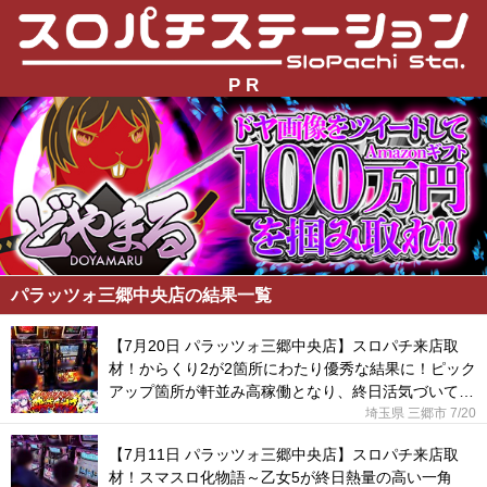
P R
パラッツォ三郷中央店の結果一覧
【7月20日 パラッツォ三郷中央店】スロパチ来店取
材！からくり2が2箇所にわたり優秀な結果に！ピック
アップ箇所が軒並み高稼働となり、終日活気づいてい
た！
埼玉県 三郷市
7/20
【7月11日 パラッツォ三郷中央店】スロパチ来店取
材！スマスロ化物語～乙女5が終日熱量の高い一角