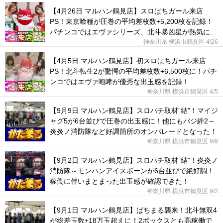
【4月26日 マルハン鶴見店】スロぱちガール来店
PS！東京喰種が圧巻の平均差枚数+5,200枚を記録！
パチンコではエヴァシリーズ、北斗暴凶星が熱気に包
まれていた！
神奈川県 横浜市鶴見区
4/26
【4月5日 マルハン鶴見店】初スロぱちガール来店
PS！北斗転生2が驚愕の平均差枚数+6,500枚に！パチ
ンコではエヴァ咆哮が優秀な出玉感を記録！
神奈川県 横浜市鶴見区
4/5
【9月9日 マルハン鶴見店】スロパチ取材”結”！マイジ
ャグ5が6台並びで圧巻の出玉感に！他にもバジ絆2～
炎炎ノ消防隊など好調箇所のオンパレードとなった！
神奈川県 横浜市鶴見区
9/9
【9月2日 マルハン鶴見店】スロパチ取材”結”！炎炎ノ
消防隊～モンハンアイスボーンが6台並びで絶好調！
稼働に伴いまとまった出玉感が確認できた！
神奈川県 横浜市鶴見区
9/2
【9月1日 マルハン鶴見店】ぱちまる襲来！北斗無双4
が総差玉数+18万玉超えに！2ボックスとも高稼働で