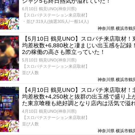
ジャグ5も終日熱気が溢れていた！
6月10日 鶴見UNO(神奈川県)
【スロパチステーション来店取材】
・並び:319人(抽選305人/一般14人)
神奈川県 横浜市鶴見区
【5月10日 鶴見UNO】スロパチ来店取材
均差枚数+6,880枚と凄まじい出玉感を記
2の稼働の高さも際立っていた！
5月10日 鶴見UNO(神奈川県)
【スロパチステーション来店取材】
並び人数
神奈川県 横浜市鶴見区
【4月10日 鶴見UNO】スロパチ来店取材！
均差枚数+4,250枚と抜群の出玉感で盛り
た東京喰種も絶好調となり店内は活気で溢
4月10日 鶴見UNO(神奈川県)
【スロパチステーション来店取材】
並び人数
神奈川県 横浜市鶴見区