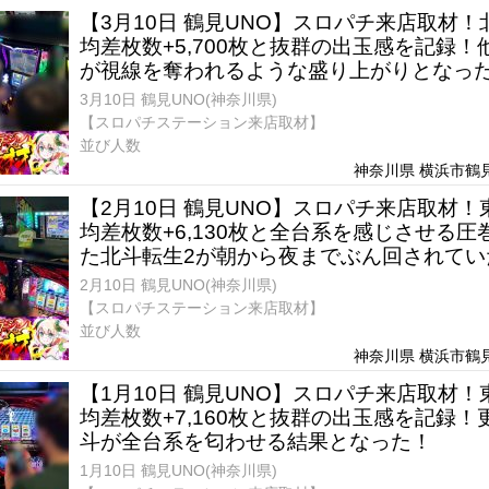
【3月10日 鶴見UNO】スロパチ来店取材！
均差枚数+5,700枚と抜群の出玉感を記録
が視線を奪われるような盛り上がりとなっ
3月10日 鶴見UNO(神奈川県)
【スロパチステーション来店取材】
並び人数
神奈川県 横浜市鶴見区
【2月10日 鶴見UNO】スロパチ来店取材
均差枚数+6,130枚と全台系を感じさせる
た北斗転生2が朝から夜までぶん回されてい
2月10日 鶴見UNO(神奈川県)
【スロパチステーション来店取材】
並び人数
神奈川県 横浜市鶴見区
【1月10日 鶴見UNO】スロパチ来店取材
均差枚数+7,160枚と抜群の出玉感を記録
斗が全台系を匂わせる結果となった！
1月10日 鶴見UNO(神奈川県)