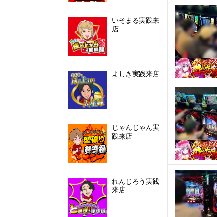
いそまる実践来
店
よしき実践来店
じゃんじゃん実
践来店
れんじろう実践
来店