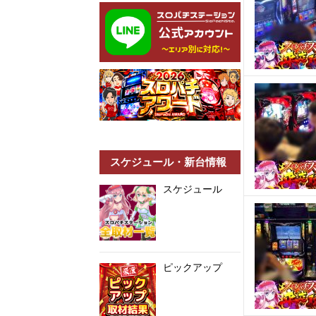
スケジュール・新台情報
スケジュール
ピックアップ