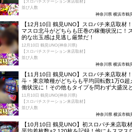
【スロパチステーション来店取材】
並び人数
神奈川県 横浜市鶴見区
【12月10日 鶴見UNO】スロパチ来店取材
マスロ北斗がどちらも圧巻の稼働状況に！
的な出玉感は見逃し厳禁だ！
12月10日 鶴見UNO(神奈川県)
【スロパチステーション来店取材】
並び人数
神奈川県 横浜市鶴見区
【11月10日 鶴見UNO】スロパチ来店取材
斗・東京喰種がどちらも平均回転数1万G超
働状況に！その他もタイプを問わず大盛況
11月10日 鶴見UNO(神奈川県)
【スロパチステーション来店取材】
並び人数
神奈川県 横浜市鶴見区
【10月10日 鶴見UNO】初スロパチ来店取
平均差枚数+2,120枚を記録！他にもスマ