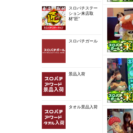
スロパチステー
ション来店取
材“匠”
スロパチガール
景品入荷
タオル景品入荷