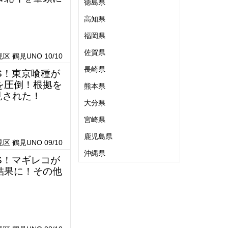
徳島県
高知県
福岡県
佐賀県
 鶴見UNO 10/10
長崎県
S！東京喰種が
囲を圧倒！根拠を
熊本県
見された！
大分県
宮崎県
鹿児島県
 鶴見UNO 09/10
沖縄県
S！マギレコが
る結果に！その他