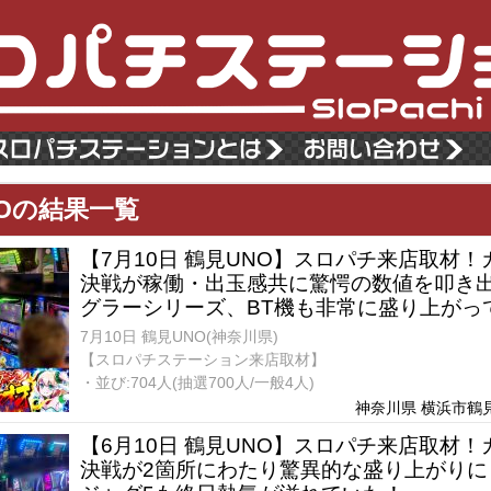
Oの結果一覧
【7月10日 鶴見UNO】スロパチ来店取材
決戦が稼働・出玉感共に驚愕の数値を叩き
グラーシリーズ、BT機も非常に盛り上がっ
7月10日 鶴見UNO(神奈川県)
【スロパチステーション来店取材】
・並び:704人(抽選700人/一般4人)
神奈川県 横浜市鶴見区
【6月10日 鶴見UNO】スロパチ来店取材
決戦が2箇所にわたり驚異的な盛り上がりに