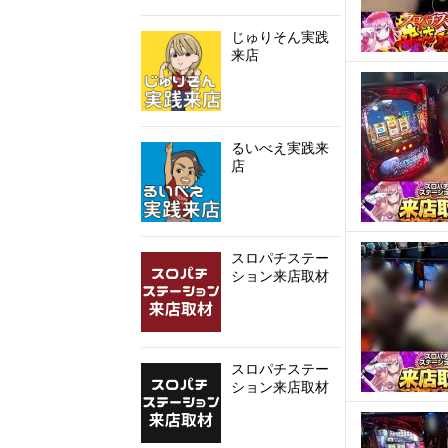
じゅりそん実践
来店
るいべえ実践来
店
スロパチステー
ション来店取材
スロパチステー
ション来店取材