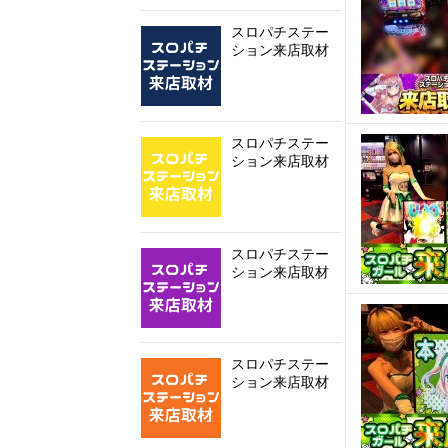
スロパチステー
ション来店取材
スロパチステー
ション来店取材
スロパチステー
ション来店取材
スロパチステー
ション来店取材