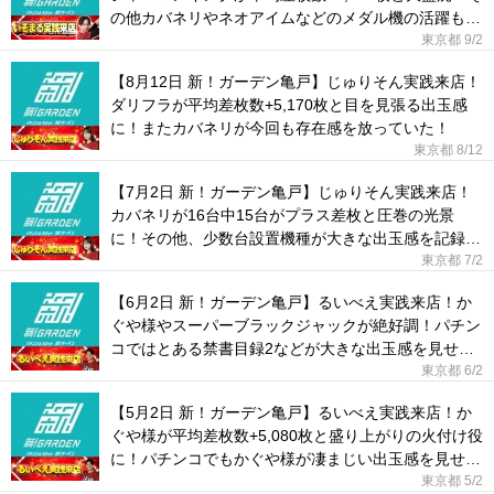
の他カバネリやネオアイムなどのメダル機の活躍も見
逃せない！
東京都
9/2
【8月12日 新！ガーデン亀戸】じゅりそん実践来店！
ダリフラが平均差枚数+5,170枚と目を見張る出玉感
に！またカバネリが今回も存在感を放っていた！
東京都
8/12
【7月2日 新！ガーデン亀戸】じゅりそん実践来店！
カバネリが16台中15台がプラス差枚と圧巻の光景
に！その他、少数台設置機種が大きな出玉感を記録し
ていた！
東京都
7/2
【6月2日 新！ガーデン亀戸】るいべえ実践来店！か
ぐや様やスーパーブラックジャックが絶好調！パチン
コではとある禁書目録2などが大きな出玉感を見せ
た！
東京都
6/2
【5月2日 新！ガーデン亀戸】るいべえ実践来店！か
ぐや様が平均差枚数+5,080枚と盛り上がりの火付け役
に！パチンコでもかぐや様が凄まじい出玉感を見せ
た！
東京都
5/2