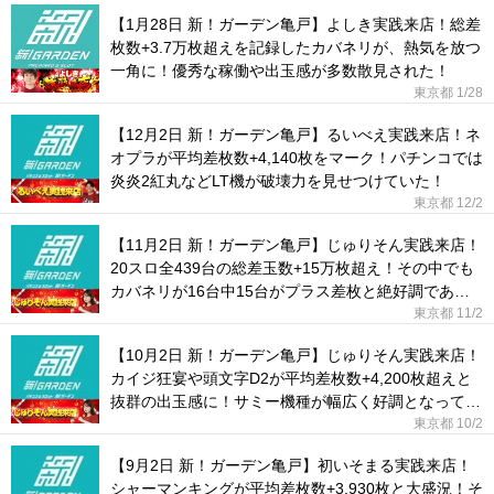
【1月28日 新！ガーデン亀戸】よしき実践来店！総差
枚数+3.7万枚超えを記録したカバネリが、熱気を放つ
一角に！優秀な稼働や出玉感が多数散見された！
東京都
1/28
【12月2日 新！ガーデン亀戸】るいべえ実践来店！ネ
オプラが平均差枚数+4,140枚をマーク！パチンコでは
炎炎2紅丸などLT機が破壊力を見せつけていた！
東京都
12/2
【11月2日 新！ガーデン亀戸】じゅりそん実践来店！
20スロ全439台の総差玉数+15万枚超え！その中でも
カバネリが16台中15台がプラス差枚と絶好調であっ
た！
東京都
11/2
【10月2日 新！ガーデン亀戸】じゅりそん実践来店！
カイジ狂宴や頭文字D2が平均差枚数+4,200枚超えと
抜群の出玉感に！サミー機種が幅広く好調となってい
た！
東京都
10/2
【9月2日 新！ガーデン亀戸】初いそまる実践来店！
シャーマンキングが平均差枚数+3,930枚と大盛況！そ