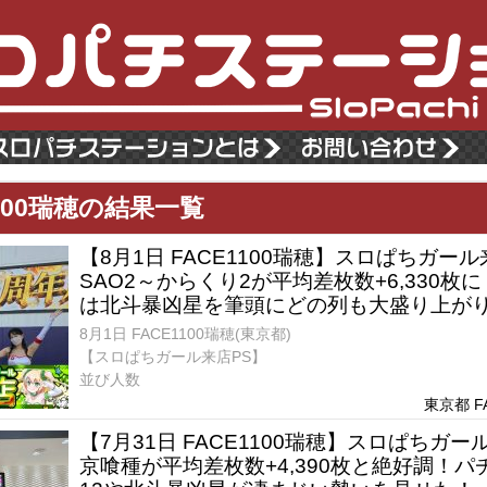
1100瑞穂の結果一覧
【8月1日 FACE1100瑞穂】スロぱちガール
SAO2～からくり2が平均差枚数+6,330枚
は北斗暴凶星を筆頭にどの列も大盛り上が
8月1日 FACE1100瑞穂(東京都)
【スロぱちガール来店PS】
並び人数
東京都 FA
【7月31日 FACE1100瑞穂】スロぱちガー
京喰種が平均差枚数+4,390枚と絶好調！