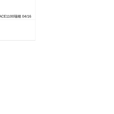
CE1100瑞穂 04/16