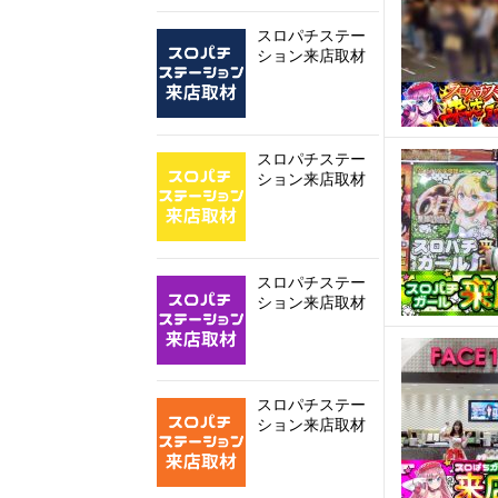
スロパチステー
ション来店取材
スロパチステー
ション来店取材
スロパチステー
ション来店取材
スロパチステー
ション来店取材