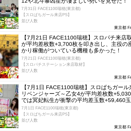
12や北斗暴凶星が凄まじい勢いを見せた！
7月31日 FACE1100瑞穂(東京都)
【スロぱちガール来店PS】
並び人数
東京都 FA
【7月21日 FACE1100瑞穂】スロパチ来店
が平均差枚数+3,700枚を叩き出し、主役
かり稼働がついている機種も多かった！
7月21日 FACE1100瑞穂(東京都)
【スロパチステーション来店取材】
並び人数
東京都 FA
【7月1日 FACE1100瑞穂】スロぱちガー
リベンジャーズ～乙女4が平均差枚数+5,03
では冥妃転生が衝撃の平均差玉数+59,460
7月1日 FACE1100瑞穂(東京都)
【スロぱちガール来店PS】
並び人数
東京都 FA