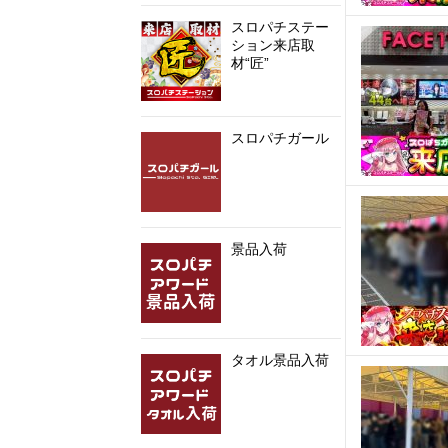
スロパチステー
ション来店取
材“匠”
スロパチガール
景品入荷
タオル景品入荷