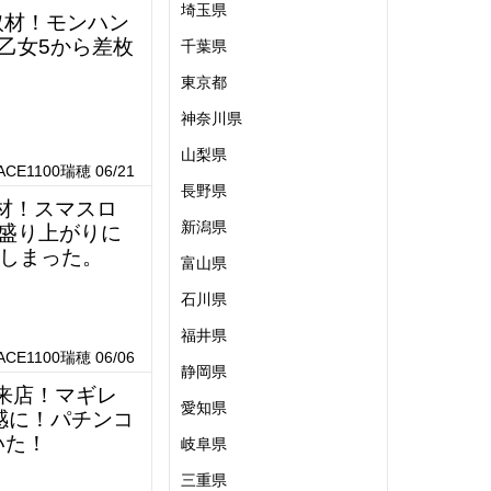
埼玉県
店取材！モンハン
乙女5から差枚
千葉県
東京都
神奈川県
山梨県
CE1100瑞穂 06/21
長野県
取材！スマスロ
新潟県
盛り上がりに
しまった。
富山県
石川県
福井県
CE1100瑞穂 06/06
静岡県
践来店！マギレ
愛知県
玉感に！パチンコ
いた！
岐阜県
三重県