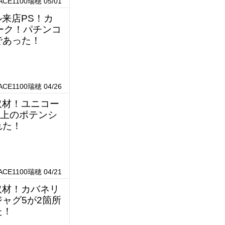
CE1100瑞穂 05/01
ル来店PS！カ
マーク！パチンコ
であった！
CE1100瑞穂 04/26
店取材！ユニコー
以上のポテンシ
れた！
CE1100瑞穂 04/21
店取材！カバネリ
ャグ5が2箇所
た！