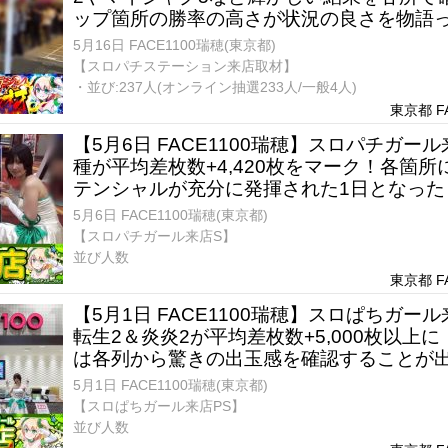
ップ箇所の勝率の高さが状況の良さを物語
5月16日 FACE1100瑞穂(東京都)
【スロパチステーション来店取材】
・並び:237人(オンライン抽選233人/一般4人)
東京都 FA
【5月6日 FACE1100瑞穂】スロパチガー
種が平均差枚数+4,420枚をマーク！各箇
テンシャルが充分に発揮された1日となった
5月6日 FACE1100瑞穂(東京都)
【スロパチガール来店S】
並び人数
東京都 FA
【5月1日 FACE1100瑞穂】スロぱちガー
転生2＆炎炎2が平均差枚数+5,000枚以上
は各列から驚きの出玉感を確認することが
5月1日 FACE1100瑞穂(東京都)
【スロぱちガール来店PS】
並び人数