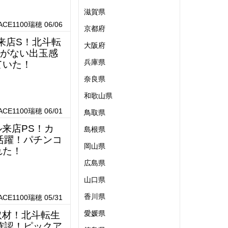
滋賀県
CE1100瑞穂 06/06
京都府
ル来店S！北斗転
大阪府
うがない出玉感
兵庫県
ていた！
奈良県
和歌山県
CE1100瑞穂 06/01
鳥取県
ル来店PS！カ
島根県
大活躍！パチンコ
岡山県
れた！
広島県
山口県
香川県
CE1100瑞穂 05/31
愛媛県
店取材！北斗転生
確認！ピックア