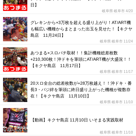
日】
岐阜県 岐阜市
4/20
グレキンから+3万枚を超える盛り上がり！AT/ART機
も幅広い機種からまとまった出玉を見せた！【キクヤ
島店 11月24日】
岐阜県 岐阜市
11/24
あつまる×スロパチ取材！！集計機種総差枚数
+210,300枚！沖ドキを筆頭にAT/ART機が大盛況！！
【キクヤ島店 11月17日】
岐阜県 岐阜市
11/17
20スロ全台の総差枚数が+28万枚越え！！沖ドキ・番
長3・バジ絆を筆頭に終日盛り上がった機種が複数存
在！【キクヤ島店 11月10日】
岐阜県 岐阜市
11/10
【動画】キクヤ島店 11月10日 いそまる実践取材
岐阜県 岐阜市
11/10