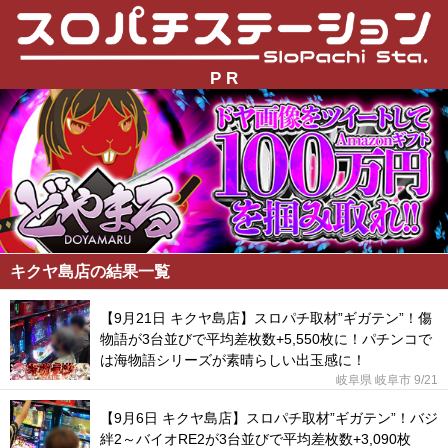
P R
キクヤ島店の結果一覧
【9月21日 キクヤ島店】スロパチ取材”ギガテン”！傷
物語が3台並びで平均差枚数+5,550枚に！パチンコで
は海物語シリーズが素晴らしい出玉感に！
岐阜県 岐阜市
9/21
【9月6日 キクヤ島店】スロパチ取材”ギガテン”！バジ
絆2～バイオRE2が3台並びで平均差枚数+3,090枚