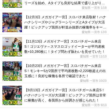
リーズを始め、Aタイプも良好な結果で盛り上がりに
貢献！
愛知県 一宮市
1/19
【12月3日 メガガイア一宮】スロパチ来店取材！ハナ
ハナシリーズやジャグラーシリーズとAタイプが大活
躍！ピックアップ箇所が軒並み抜群の稼働率をキープ
していた！
愛知県 一宮市
12/3
【11月13日 メガガイア一宮】スロパチガール来店
S！ゴジエヴァ～スマスロゴッドイーターが平均差枚
数+10,280枚に！タイプ問わず賑わいを見せていた！
愛知県 一宮市
11/13
【10月23日 メガガイア一宮】スロパチガール来店
S！モンキー5が2箇所で平均差枚数+2,220枚超えの出
玉感に！良好な稼働を各所で確認できた！
愛知県 一宮市
10/23
【9月13日 メガガイア一宮】スロパチガール来店S！
ハナハナシリーズが大活躍！ピックアップ箇所は非常
に稼働が高く、各箇所から好調さが感じられた！
愛知県 一宮市
9/13