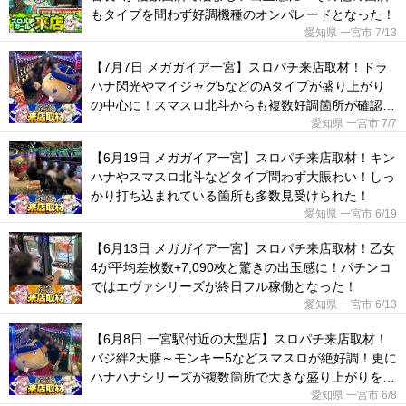
もタイプを問わず好調機種のオンパレードとなった！
愛知県 一宮市
7/13
【7月7日 メガガイア一宮】スロパチ来店取材！ドラ
ハナ閃光やマイジャグ5などのAタイプが盛り上がり
の中心に！スマスロ北斗からも複数好調箇所が確認で
きた！
愛知県 一宮市
7/7
【6月19日 メガガイア一宮】スロパチ来店取材！キン
ハナやスマスロ北斗などタイプ問わず大賑わい！しっ
かり打ち込まれている箇所も多数見受けられた！
愛知県 一宮市
6/19
【6月13日 メガガイア一宮】スロパチ来店取材！乙女
4が平均差枚数+7,090枚と驚きの出玉感に！パチンコ
ではエヴァシリーズが終日フル稼働となった！
愛知県 一宮市
6/13
【6月8日 一宮駅付近の大型店】スロパチ来店取材！
バジ絆2天膳～モンキー5などスマスロが絶好調！更に
ハナハナシリーズが複数箇所で大きな盛り上がりを見
せた！
愛知県 一宮市
6/8