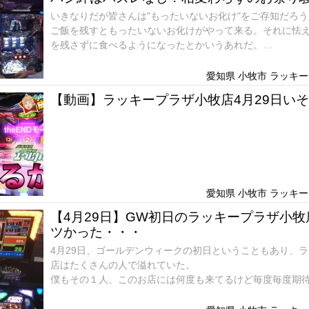
いきなりだが皆さんは"もったいないお化け"をご存知だろう
ご飯を残すともったいないお化けがやって来る。それに怯
を残さずに食べるようになったとかいうあれだ。
もちろん迷信(だと僕は思う)なのだが、5/21僕はパチンコ
愛知県 小牧市 ラッキープ
【動画】ラッキープラザ小牧店4月29日い
愛知県 小牧市 ラッキープ
【4月29日】GW初日のラッキープラザ小
ツかった・・・
4月29日、ゴールデンウィークの初日ということもあり、
店はたくさんの人で溢れていた。
僕もその１人、このお店には何度も来てるけど毎度毎度期
で見せてくれる！
だからこそとても楽しみで仕方がなく、あわよくば勝って