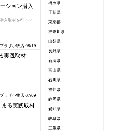
埼玉県
テーション潜入
千葉県
ン潜入取材を行うべ
東京都
神奈川県
山梨県
ラザ小牧店 08/19
長野県
る実践取材
新潟県
富山県
石川県
福井県
ラザ小牧店 07/09
静岡県
そまる実践取材
愛知県
岐阜県
三重県