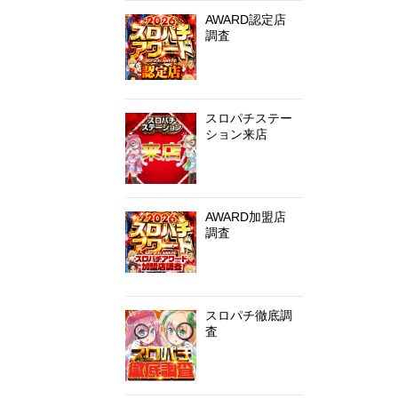
AWARD認定店
調査
スロパチステー
ション来店
AWARD加盟店
調査
スロパチ徹底調
査