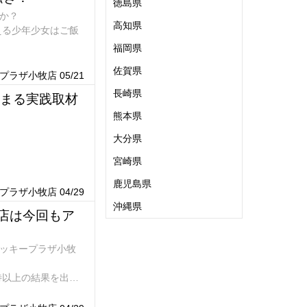
徳島県
か？
高知県
える少年少女はご飯
福岡県
屋さんで見たのだ。
佐賀県
ラザ小牧店 05/21
長崎県
そまる実践取材
熊本県
大分県
宮崎県
鹿児島県
ラザ小牧店 04/29
沖縄県
牧店は今回もア
ラッキープラザ小牧
待以上の結果を出玉
懐を温めようという