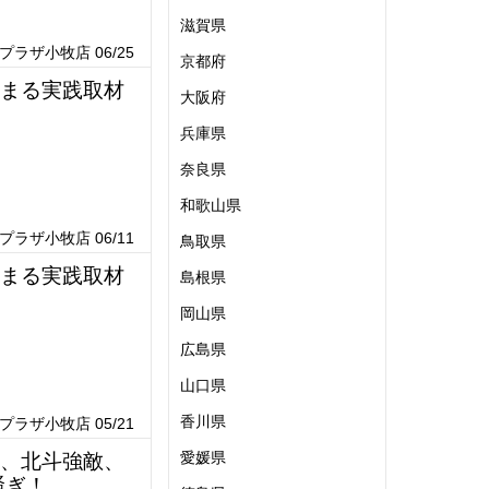
滋賀県
ラザ小牧店 06/25
京都府
そまる実践取材
大阪府
兵庫県
奈良県
和歌山県
ラザ小牧店 06/11
鳥取県
そまる実践取材
島根県
岡山県
広島県
山口県
香川県
ラザ小牧店 05/21
愛媛県
ギ、北斗強敵、
騒ぎ！