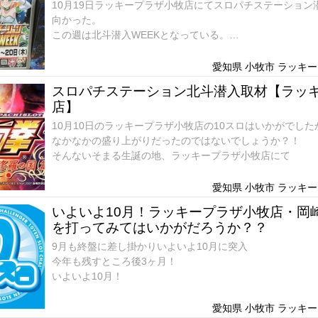
10月19日ラッキープラザ小牧店にてスロパチステーション
向かった。
この週は北斗潜入WEEKとなっている。
いそまる生誕のお店でお馴染みである。
愛知県 小牧市 ラッキープ
スロパチステーション北斗潜入取材【ラッ
店】
10月10日のラッキープラザ小牧店の10スロはいかがでした
なかなかの盛り上がりだったのではないでしょうか？！
そんないそまる生誕の地、ラッキープラザ小牧店にて
愛知県 小牧市 ラッキープ
いよいよ10月！ラッキープラザ小牧店・岡崎
を打ってみてはいかがだろうか？？
9月も終盤に差し掛かりいよいよ10月に突入
今年も残すところ後3ヶ月！
いよいよ10月！
愛知県 小牧市 ラッキープ