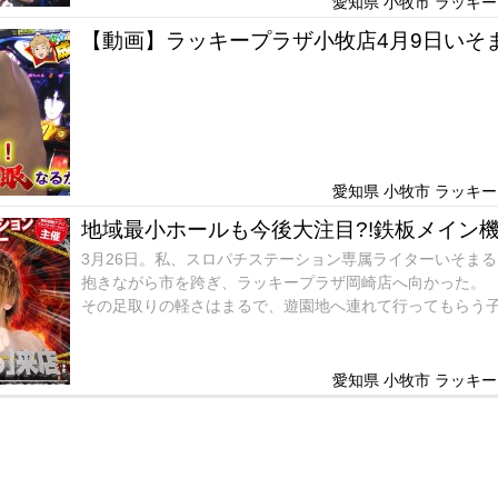
愛知県 小牧市 ラッキープ
算段なのだ。
【動画】ラッキープラザ小牧店4月9日いそ
愛知県 小牧市 ラッキープ
地域最小ホールも今後大注目?!鉄板メイン
3月26日。私、スロパチステーション専属ライターいそま
抱きながら市を跨ぎ、ラッキープラザ岡崎店へ向かった。
その足取りの軽さはまるで、遊園地へ連れて行ってもらう
ほどまでにわくわくとした無邪気なもので。楽しみで仕方
さに驚いた。
え、なんで7人しかならんでねーの？？とww前回の来店で
愛知県 小牧市 ラッキープ
分に感じられたのだが、まだ浸透が足りないのか、、、。