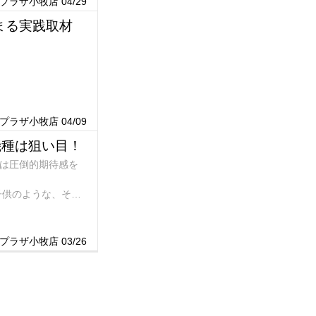
ラザ小牧店 04/29
まる実践取材
ラザ小牧店 04/09
機種は狙い目！
るは圧倒的期待感を
子供のような、それ
ない僕は並びの少な
この店のやる気は充
ラザ小牧店 03/26