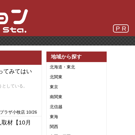
P R
地域から探す
北海道・東北
ってみてはい
北関東
うとしている。
東京
南関東
北信越
ラザ小牧店 10/26
東海
取材【10月
関西