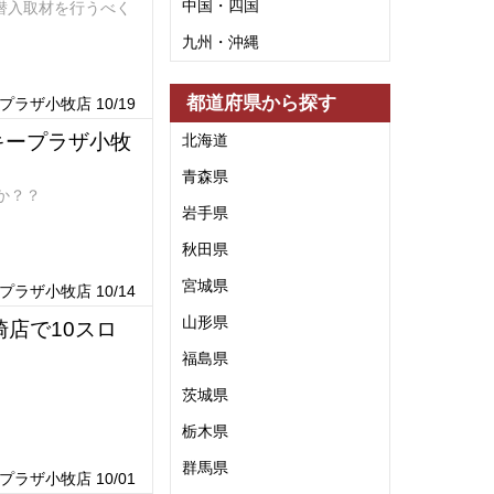
中国・四国
潜入取材を行うべく
九州・沖縄
都道府県から探す
ラザ小牧店 10/19
キープラザ小牧
北海道
青森県
か？？
岩手県
秋田県
宮城県
ラザ小牧店 10/14
山形県
店で10スロ
福島県
茨城県
栃木県
群馬県
ラザ小牧店 10/01