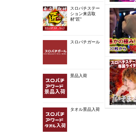
スロパチステー
ション来店取
材“匠”
スロパチガール
景品入荷
タオル景品入荷