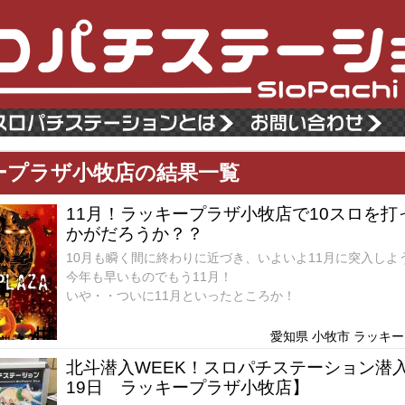
ープラザ小牧店の結果一覧
11月！ラッキープラザ小牧店で10スロを打
かがだろうか？？
10月も瞬く間に終わりに近づき、いよいよ11月に突入しよ
今年も早いものでもう11月！
いや・・ついに11月といったところか！
愛知県 小牧市 ラッキープ
北斗潜入WEEK！スロパチステーション潜入
19日 ラッキープラザ小牧店】