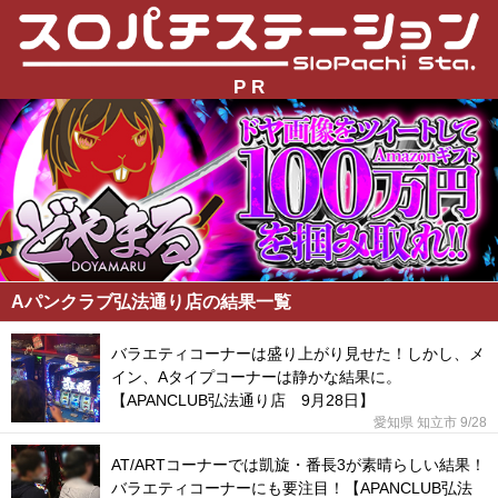
P R
Aパンクラブ弘法通り店の結果一覧
バラエティコーナーは盛り上がり見せた！しかし、メ
イン、Aタイプコーナーは静かな結果に。
【APANCLUB弘法通り店 9月28日】
愛知県 知立市
9/28
AT/ARTコーナーでは凱旋・番長3が素晴らしい結果！
バラエティコーナーにも要注目！【APANCLUB弘法