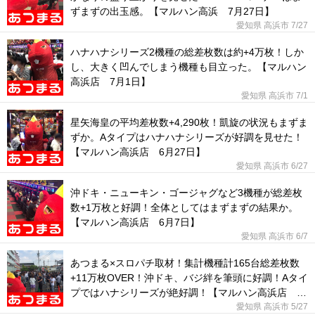
ずまずの出玉感。【マルハン高浜 7月27日】
愛知県 高浜市
7/27
ハナハナシリーズ2機種の総差枚数は約+4万枚！しか
し、大きく凹んでしまう機種も目立った。【マルハン
高浜店 7月1日】
愛知県 高浜市
7/1
星矢海皇の平均差枚数+4,290枚！凱旋の状況もまずま
ずか。Aタイプはハナハナシリーズが好調を見せた！
【マルハン高浜店 6月27日】
愛知県 高浜市
6/27
沖ドキ・ニューキン・ゴージャグなど3機種が総差枚
数+1万枚と好調！全体としてはまずまずの結果か。
【マルハン高浜店 6月7日】
愛知県 高浜市
6/7
あつまる×スロパチ取材！集計機種計165台総差枚数
+11万枚OVER！沖ドキ、バジ絆を筆頭に好調！Aタイ
プではハナシリーズが絶好調！【マルハン高浜店 5
月27日】
愛知県 高浜市
5/27