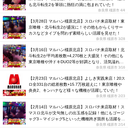
も北斗転生2を筆頭に熱狂の渦に包まれていた！
奈良県 橿原市
4/4
【3月28日 マルハン橿原北店】スロパチ来店取材！東
京喰種・北斗転生2が盛況に！その他もからくりサー
カスなどタイプを問わず素晴らしい活躍を見せた！
奈良県 橿原市
3/28
【3月16日 マルハン橿原北店】スロパチ来店取材！北
斗転生2が平均差枚数+4,270枚と大盛況！その他にも
東京喰種や沖ドキDUO2等が好調となり、活気溢れる
店内に！
奈良県 橿原市
3/16
【2月23日 マルハン橿原北店】よしき実践来店！20ス
ロ全331台の総差枚数+15.7万枚超えに！東京喰種や
炎炎2、キンハナなど様々な機種が活躍していた！
奈良県 橿原市
2/23
【2月14日 マルハン橿原北店】スロパチ来店取材！ス
マスロ北斗が文句無しの出玉感を記録！他にもゴージ
ャグ3～マイジャグ5といった機種跨ぎ箇所も活躍を見
せた！
奈良県 橿原市
2/14