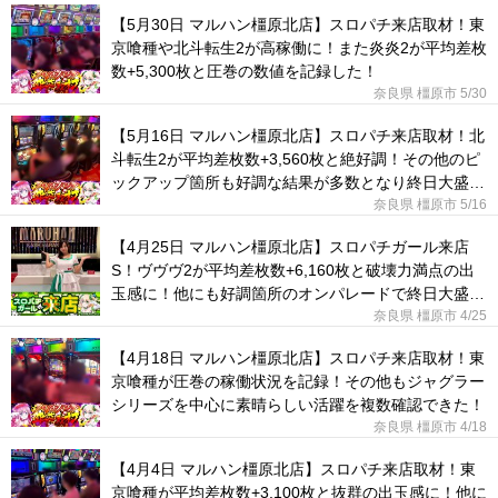
【5月30日 マルハン橿原北店】スロパチ来店取材！東
京喰種や北斗転生2が高稼働に！また炎炎2が平均差枚
数+5,300枚と圧巻の数値を記録した！
奈良県 橿原市
5/30
【5月16日 マルハン橿原北店】スロパチ来店取材！北
斗転生2が平均差枚数+3,560枚と絶好調！その他のピ
ックアップ箇所も好調な結果が多数となり終日大盛況
に！
奈良県 橿原市
5/16
【4月25日 マルハン橿原北店】スロパチガール来店
S！ヴヴヴ2が平均差枚数+6,160枚と破壊力満点の出
玉感に！他にも好調箇所のオンパレードで終日大盛況
となった！
奈良県 橿原市
4/25
【4月18日 マルハン橿原北店】スロパチ来店取材！東
京喰種が圧巻の稼働状況を記録！その他もジャグラー
シリーズを中心に素晴らしい活躍を複数確認できた！
奈良県 橿原市
4/18
【4月4日 マルハン橿原北店】スロパチ来店取材！東
京喰種が平均差枚数+3,100枚と抜群の出玉感に！他に