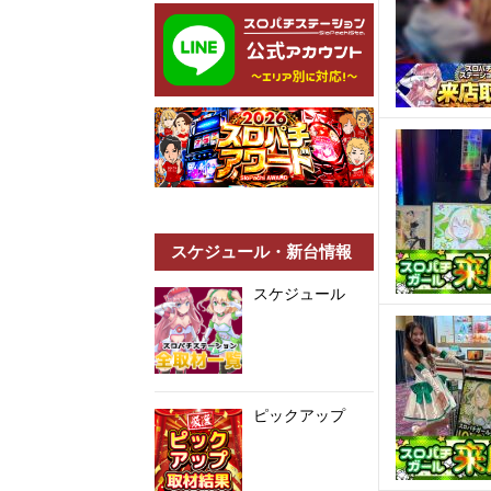
スケジュール・新台情報
スケジュール
ピックアップ