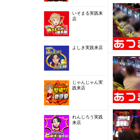
いそまる実践来
店
よしき実践来店
じゃんじゃん実
践来店
れんじろう実践
来店