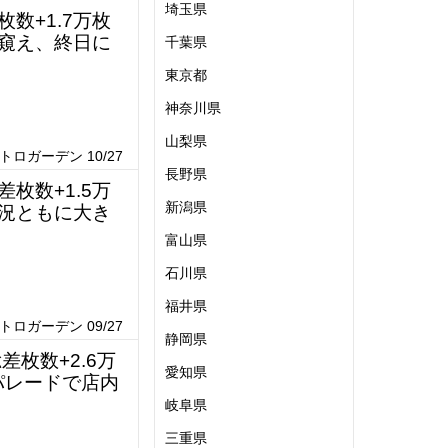
埼玉県
数+1.7万枚
が窺え、終日に
千葉県
東京都
神奈川県
山梨県
ロガーデン 10/27
長野県
枚数+1.5万
新潟県
状況ともに大き
富山県
石川県
福井県
ロガーデン 09/27
静岡県
差枚数+2.6万
愛知県
パレードで店内
岐阜県
三重県