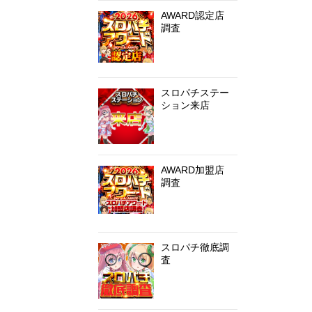
AWARD認定店
調査
スロパチステー
ション来店
AWARD加盟店
調査
スロパチ徹底調
査