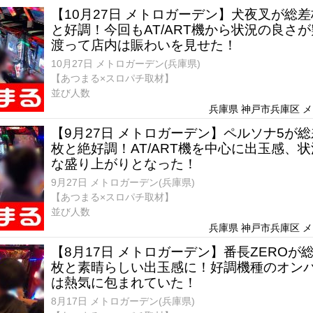
【10月27日 メトロガーデン】犬夜叉が総差枚
と好調！今回もAT/ART機から状況の良さ
渡って店内は賑わいを見せた！
10月27日 メトロガーデン(兵庫県)
【あつまる×スロパチ取材】
並び人数
兵庫県 神戸市兵庫区 メト
【9月27日 メトロガーデン】ペルソナ5が総差
枚と絶好調！AT/ART機を中心に出玉感、
な盛り上がりとなった！
9月27日 メトロガーデン(兵庫県)
【あつまる×スロパチ取材】
並び人数
兵庫県 神戸市兵庫区 メト
【8月17日 メトロガーデン】番長ZEROが総
枚と素晴らしい出玉感に！好調機種のオン
は熱気に包まれていた！
8月17日 メトロガーデン(兵庫県)