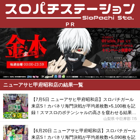
P R
ニューアサヒ甲府昭和店の結果一覧
【7月5日 ニューアサヒ甲府昭和店】スロパチガール
来店S！カバネリ海門決戦が平均差枚数+5,100枚を記
録！スマスロのポテンシャルの高さを窺わせる結果
に！
山梨県 中巨摩郡
7/5
【6月20日 ニューアサヒ甲府昭和店】スロパチガール
来店S！カバネリ海門決戦が平均差枚数+5,090枚を記