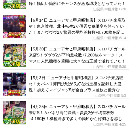
録！幅広い箇所にチャンスがある環境となっていた！
山梨県 中巨摩郡
6/20
【6月14日 ニューアサヒ甲府昭和店】スロパチ来店取
材！東京喰種、北斗転生2が優秀な稼働率を誇ってい
た！またヴヴヴ2が驚異の平均差枚数+9,700枚を記
録！
山梨県 中巨摩郡
6/14
【5月30日 ニューアサヒ甲府昭和店】スロパチガール
来店S！ヴヴヴ2が平均差枚数+7,200枚をマーク！ス
マスロ人気機種を筆頭に大きな出玉感で溢れていた！
山梨県 中巨摩郡
5/30
【5月3日 ニューアサヒ甲府昭和店】スロパチ来店取
材！カバネリ海門決戦が良好な出玉感を記録し大盛
況！加えてマイジャグ5が全台プラス差枚と優秀な数
値を残した！
山梨県 中巨摩郡
5/3
【4月25日 ニューアサヒ甲府昭和店】スロパチガール
来店S！カバネリ海門決戦～炎炎2が平均差枚数
+4,180枚！機種跨ぎで多くの箇所から好調さを感じら
れた！
山梨県 中巨摩郡
4/25