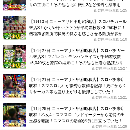
りの主役に！その他も北斗転生2など優秀な結果を複
数確認！
山梨県 中巨摩郡
1/25
【1月10日 ニューアサヒ甲府昭和店】スロパチガール
来店S！かぐや様～ヴヴヴが平均差枚数+3,250枚に！
機種跨ぎ箇所で状況の良さを感じさせる箇所が多かっ
た！
山梨県 中巨摩郡
1/10
【12月27日 ニューアサヒ甲府昭和店】スロパチガー
ル来店S！マギレコ～モンハンライズが平均差枚数
+5,040枚と驚愕の結果に！その他も圧巻な熱狂ぶりを
魅せた！
山梨県 中巨摩郡
12/27
【12月21日 ニューアサヒ甲府昭和店】スロパチ来店
取材！スマスロ北斗が優秀な数値を記録！更にからく
りサーカス等も盛り上がりを後押ししていた！
山梨県 中巨摩郡
12/21
【11月29日 ニューアサヒ甲府昭和店】スロパチ来店
取材！乙女4～スマスロゴッドイーターから驚愕の出
玉感を確認！スマスロの活躍が特に目立っていた！
山梨県 中巨摩郡
11/29