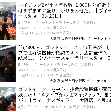
マイジャグ2が平均差枚数+1,080枚と好調
はまずまずの盛り上がりをみせた。【ヴィ
ー大阪店 8月23日】
8月23日 ヴィーナスギャラリー大阪店（大阪府）
スロパチステーション潜入取材
・並び:115人（20スロ423台設置）
大阪府 大阪市阿倍野区 ヴィーナスギャラ
並び306人。ゴッドシリーズに出玉感が！
プでは好調機種が確認できず、店舗全体と
結果に。【ヴィーナスギャラリー大阪店 5
5月3日 ヴィーナスギャラリー大阪店（大阪府）
スロパチステーション潜入取材
・並び:306人（20スロ275台設置）
大阪府 大阪市阿倍野区 ヴィーナスギャラ
ゴッドイーターを中心に少数設置機種が素
残した！！Aタイプからはマイジャグ3、番
が！【ヴィーナスギャラリー大阪店 4月2
4月23日 ヴィーナスギャラリー大阪店（大阪府）