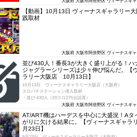
大阪府 大阪市阿倍野区 ヴィーナスギャラ
【動画】10月13日 ヴィーナスギャラリー大
践取材
大阪府 大阪市阿倍野区 ヴィーナスギャラ
並び430人！番長3が大きく盛り上がる！ハ
ジャグラーシリーズは少々伸び悩んだ。【
ラリー大阪店 10月13日】
10月13日 ヴィーナスギャラリー大阪店（大阪府）
スロパチステーション潜入取材
・並び:430人（20スロ275台設置）
大阪府 大阪市阿倍野区 ヴィーナスギャラ
AT/ART機はハーデスを中心に大盛況！A
がりに欠ける結果に。【ヴィーナスギャラリ
月23日】
9月23日 ヴィーナスギャラリー大阪店（大阪府）