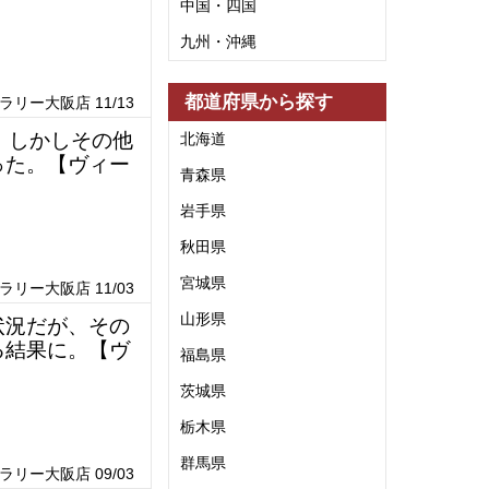
中国・四国
九州・沖縄
都道府県から探す
リー大阪店 11/13
！しかしその他
北海道
った。【ヴィー
青森県
岩手県
秋田県
宮城県
リー大阪店 11/03
山形県
状況だが、その
る結果に。【ヴ
福島県
茨城県
栃木県
群馬県
リー大阪店 09/03