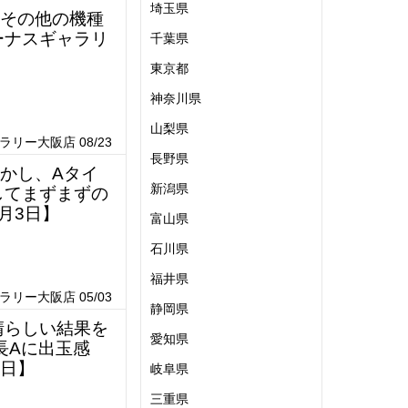
埼玉県
！その他の機種
ーナスギャラリ
千葉県
東京都
神奈川県
山梨県
リー大阪店 08/23
長野県
しかし、Aタイ
新潟県
してまずまずの
月3日】
富山県
石川県
福井県
リー大阪店 05/03
静岡県
晴らしい結果を
愛知県
長Aに出玉感
3日】
岐阜県
三重県