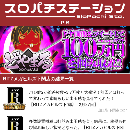
P R
RITZメガヒルズ下関店の結果一覧
バジ絆2が総差枚数+3.7万枚と大盛況！前回とは打っ
て変わって素晴らしい出玉感を見せてくれた！
【RITZメガヒルズ下関店 2月27日】
山口県 下関市
2/27
多数設置機種は軒並み出玉感を欠く結果に。稼働も伸
び悩み寂しい状況となった。【RITZメガヒルズ下関