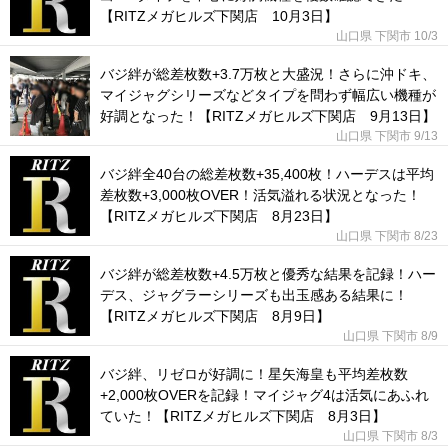
【RITZメガヒルズ下関店 10月3日】
山口県 下関市
10/3
バジ絆が総差枚数+3.7万枚と大盛況！さらに沖ドキ、
マイジャグシリーズなどタイプを問わず幅広い機種が
好調となった！【RITZメガヒルズ下関店 9月13日】
山口県 下関市
9/13
バジ絆全40台の総差枚数+35,400枚！ハーデスは平均
差枚数+3,000枚OVER！活気溢れる状況となった！
【RITZメガヒルズ下関店 8月23日】
山口県 下関市
8/23
バジ絆が総差枚数+4.5万枚と優秀な結果を記録！ハー
デス、ジャグラーシリーズも出玉感ある結果に！
【RITZメガヒルズ下関店 8月9日】
山口県 下関市
8/9
バジ絆、リゼロが好調に！星矢海皇も平均差枚数
+2,000枚OVERを記録！マイジャグ4は活気にあふれ
ていた！【RITZメガヒルズ下関店 8月3日】
山口県 下関市
8/3