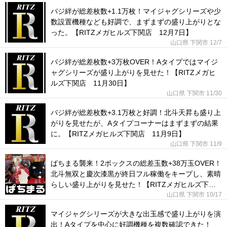
バジ絆が総差枚数+1.1万枚！マイジャグシリーズや少
数設置機種なども好調で、まずまずの盛り上がりとな
った。【RITZメガヒルズ下関店 12月7日】
山口県 下関市
12/7
バジ絆が総差枚数+3万枚OVER！Aタイプではマイジ
ャグシリーズが盛り上がりを見せた！【RITZメガヒ
ルズ下関店 11月30日】
山口県 下関市
11/30
バジ絆が総差枚数+3.1万枚と好調！北斗天昇も盛り上
がりを見せたが、Aタイプコーナーはまずまずの結果
に。【RITZメガヒルズ下関店 11月9日】
山口県 下関市
11/9
ぱちまる襲来！2ボックスの総差玉数+38万玉OVER！
北斗無双と慶次漆黒が終日フル稼働をキープし、素晴
らしい盛り上がりを見せた！【RITZメガヒルズ下関
店 10月17日】
山口県 下関市
10/17
マイジャグシリーズが大きな出玉感で盛り上がりを演
出！Aタイプを中心に好調機種を複数確認できた！