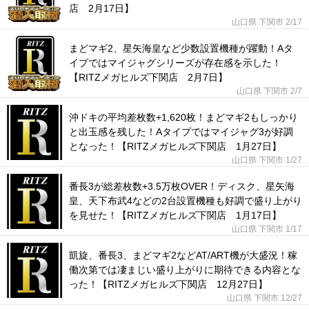
店 2月17日】
山口県 下関市
2/17
まどマギ2、星矢海皇など少数設置機種が躍動！Aタ
イプではマイジャグシリーズが存在感を示した！
【RITZメガヒルズ下関店 2月7日】
山口県 下関市
2/7
沖ドキの平均差枚数+1,620枚！まどマギ2もしっかり
と出玉感を残した！Aタイプではマイジャグ3が好調
となった！【RITZメガヒルズ下関店 1月27日】
山口県 下関市
1/27
番長3が総差枚数+3.5万枚OVER！ディスク、星矢海
皇、天下布武4などの2台設置機種も好調で盛り上がり
を見せた！【RITZメガヒルズ下関店 1月17日】
山口県 下関市
1/17
凱旋、番長3、まどマギ2などAT/ART機が大盛況！稼
働次第では凄まじい盛り上がりに期待できる内容とな
った！【RITZメガヒルズ下関店 12月27日】
山口県 下関市
12/27