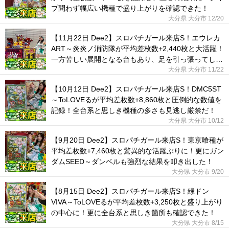
プ問わず幅広い機種で盛り上がりを確認できた！
大分県 大分市
12/20
【11月22日 Dee2】スロパチガール来店S！エウレカ
ART～炎炎ノ消防隊が平均差枚数+2,440枚と大活躍！
一方苦しい展開となる台もあり、足を引っ張ってしま
った。
大分県 大分市
11/22
【10月12日 Dee2】スロパチガール来店S！DMC5ST
～ToLOVEるが平均差枚数+8,860枚と圧倒的な数値を
記録！全台系と思しき機種の多さも見逃し厳禁だ！
大分県 大分市
10/12
【9月20日 Dee2】スロパチガール来店S！東京喰種が
平均差枚数+7,460枚と驚異的な活躍ぶりに！更にガン
ダムSEED～ダンベルも強烈な結果を叩き出した！
大分県 大分市
9/20
【8月15日 Dee2】スロパチガール来店S！緑ドン
VIVA～ToLOVEるが平均差枚数+3,250枚と盛り上がり
の中心に！更に全台系と思しき箇所も確認できた！
大分県 大分市
8/15