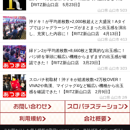
【RITZ新山口店 5月23日】
山口県 山口市
5/23
沖ドキ！が平均差枚数+2,000枚超えと大盛況！Aタイ
プではジャグラーシリーズがまとまった出玉感を演出
し、充実した内容に！【RITZ新山口店 4月13日】
山口県 山口市
4/13
緑ドン2が平均差枚数+8,660枚と驚異的な出玉感に！
バジ絆を筆頭に幅広い機種からまずまずの出玉感が確
認できた！【RITZ新山口店 3月23日】
山口県 山口市
3/23
スロパチ初取材！沖ドキが総差枚数+2万枚OVER！
VIVA2や島漢、マイジャグ4など幅広い機種から出玉
感を確認できた！【RITZ新山口店 2月9日】
山口県 山口市
2/9