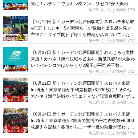
果に！パチンコではキン肉マン、リゼロ2が大賑わ
い！
埼玉県 さいたま市南区
7/26
【7月12日 新！ガーデン北戸田駅前】スロパチ来店取
材”匠”！モンキー5が素晴らしい稼働と出玉感を見せ
主役に！タイプ問わず様々な機種が活気づいていた！
埼玉県 さいたま市南区
7/12
【6月27日 新！ガーデン北戸田駅前】れんじろう実践
来店！カバネリ海門決戦や乙女4～新鬼武者3が大賑わ
い！パチンコではからくり2魔王が平均差玉数
+12,270玉に！
埼玉県 さいたま市南区
6/27
【6月21日 新！ガーデン北戸田駅前】スロパチ来店
for埼玉！東京喰種が平均差枚数+3,930枚に！その他
カバネリ海門決戦やバラエティなど設置台数問わず好
調となった！
埼玉県 さいたま市南区
6/21
【6月14日 新！ガーデン北戸田駅前】スロパチ来店
for埼玉！東京喰種が2箇所で驚愕の平均差枚数+6,000
枚超えを記録！各所からユーザー達の熱量が伝わって
きた！
埼玉県 さいたま市南区
6/14