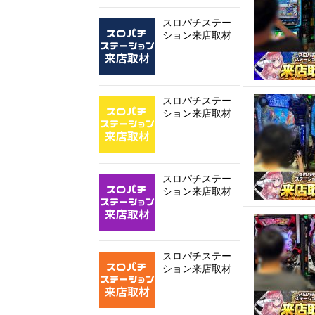
スロパチステー
ション来店取材
スロパチステー
ション来店取材
スロパチステー
ション来店取材
スロパチステー
ション来店取材