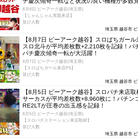
チ慶次傾奇一転など状況の良い機種が多数
8月8日 ピーアーク越谷(埼玉県)
【じゃんじゃん実践来店】
並び人数
埼玉県 越谷市 ピ
【8月7日 ピーアーク越谷】スロぱちガール
スロ北斗が平均差枚数+2,210枚を記録！
パチ慶次傾奇一転が大活躍！
8月7日 ピーアーク越谷(埼玉県)
【スロぱちガール来店PS】
並び人数
埼玉県 越谷市 ピ
【8月5日 ピーアーク越谷】スロパチ来店
サーカスが平均差枚数+8,960枚に！パチ
RE2LTが圧巻の出玉感を記録！
8月5日 ピーアーク越谷(埼玉県)
【スロパチステーション来店取材】
並び人数
埼玉県 越谷市 ピ