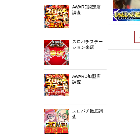
AWARD認定店
調査
スロパチステー
ション来店
AWARD加盟店
調査
スロパチ徹底調
査