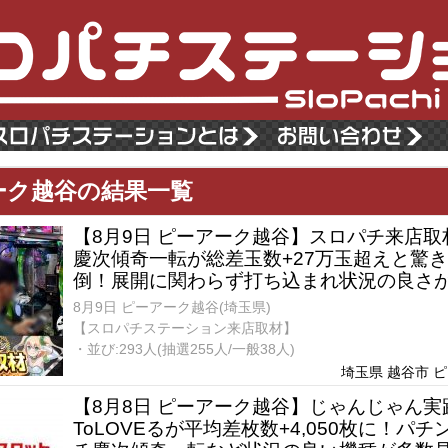
ーク越谷の結果一覧
【8月9日 ピーアーク越谷】スロパチ来店
慶次傾奇一転が総差玉数+27万玉超えと驚
倒！展開に関わらず打ち込まれ状況の良さ
8月9日 ピーアーク越谷(埼玉県)
【スロパチステーション来店取材】
・並び:293人(抽選255人/一般38人)
埼玉県 越谷市 ピ
【8月8日 ピーアーク越谷】じゃんじゃん実
ToLOVEるが平均差枚数+4,050枚に！パ