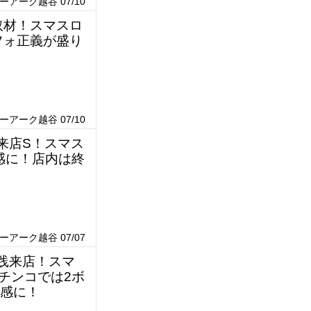
ーアーク越谷 07/10
取材！スマスロ
フォ正義が盛り
ーアーク越谷 07/10
来店S！スマス
玉感に！店内は終
ーアーク越谷 07/07
実践来店！スマ
チンコでは2ボ
玉感に！