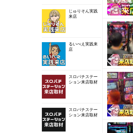
じゅりそん実践
来店
るいべえ実践来
店
スロパチステー
ション来店取材
スロパチステー
ション来店取材