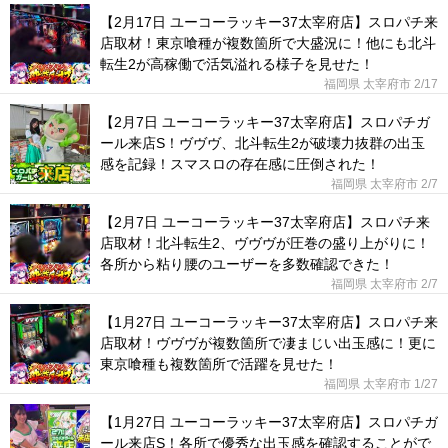
【2月17日 ユーコーラッキー37太宰府店】スロパチ来
店取材！東京喰種が複数箇所で大盛況に！他にも北斗
転生2が高稼働で活気溢れる様子を見せた！
福岡県 太宰府市
2/17
【2月7日 ユーコーラッキー37太宰府店】スロパチガ
ール来店S！ヴヴヴ、北斗転生2が破壊力抜群の出玉
感を記録！スマスロの存在感に圧倒された！
福岡県 太宰府市
2/7
【2月7日 ユーコーラッキー37太宰府店】スロパチ来
店取材！北斗転生2、ヴヴヴが圧巻の盛り上がりに！
各所から粘り腰のユーザーを多数確認できた！
福岡県 太宰府市
2/7
【1月27日 ユーコーラッキー37太宰府店】スロパチ来
店取材！ヴヴヴが複数箇所で凄まじい出玉感に！更に
東京喰種も複数箇所で活躍を見せた！
福岡県 太宰府市
1/27
【1月27日 ユーコーラッキー37太宰府店】スロパチガ
ール来店S！各所で優秀な出玉感を確認することがで