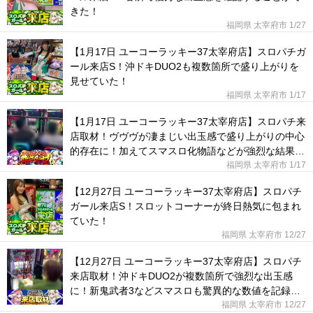
きた！
福岡県 太宰府市
1/27
【1月17日 ユーコーラッキー37太宰府店】スロパチガ
ール来店S！沖ドキDUO2も複数箇所で盛り上がりを
見せていた！
福岡県 太宰府市
1/17
【1月17日 ユーコーラッキー37太宰府店】スロパチ来
店取材！ヴヴヴが凄まじい出玉感で盛り上がりの中心
的存在に！加えてスマスロ化物語などが強烈な結果を
魅せた！
福岡県 太宰府市
1/17
【12月27日 ユーコーラッキー37太宰府店】スロパチ
ガール来店S！スロットコーナーが終日熱気に包まれ
ていた！
福岡県 太宰府市
12/27
【12月27日 ユーコーラッキー37太宰府店】スロパチ
来店取材！沖ドキDUO2が複数箇所で強烈な出玉感
に！新鬼武者3などスマスロも驚異的な数値を記録し
ていた！
福岡県 太宰府市
12/27