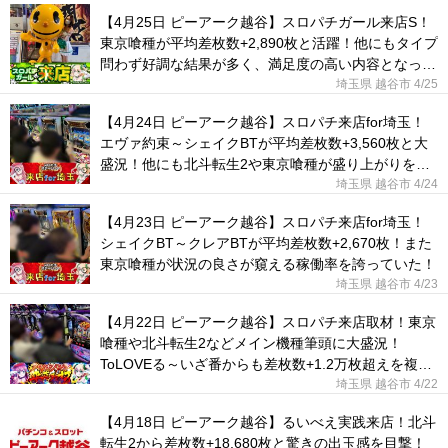
【4月25日 ピーアーク越谷】スロパチガール来店S！
東京喰種が平均差枚数+2,890枚と活躍！他にもタイプ
問わず好調な結果が多く、満足度の高い内容となっ
た！
埼玉県 越谷市
4/25
【4月24日 ピーアーク越谷】スロパチ来店for埼玉！
エヴァ約束～シェイクBTが平均差枚数+3,560枚と大
盛況！他にも北斗転生2や東京喰種が盛り上がりを牽
引した！
埼玉県 越谷市
4/24
【4月23日 ピーアーク越谷】スロパチ来店for埼玉！
シェイクBT～クレアBTが平均差枚数+2,670枚！また
東京喰種が状況の良さが窺える稼働率を誇っていた！
埼玉県 越谷市
4/23
【4月22日 ピーアーク越谷】スロパチ来店取材！東京
喰種や北斗転生2などメイン機種筆頭に大盛況！
ToLOVEる～いざ番からも差枚数+1.2万枚超えを複数
目撃した！
埼玉県 越谷市
4/22
【4月18日 ピーアーク越谷】るいべえ実践来店！北斗
転生2から差枚数+18,680枚と驚きの出玉感を目撃！