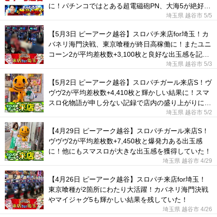
に！パチンコではとある超電磁砲PN、大海5が絶好
調！
埼玉県 越谷市
5/5
【5月3日 ピーアーク越谷】スロパチ来店for埼玉！カ
バネリ海門決戦、東京喰種が終日高稼働に！またユニ
コーン2が平均差枚数+3,100枚と良好な出玉感を記
録！
埼玉県 越谷市
5/3
【5月2日 ピーアーク越谷】スロパチガール来店S！ヴ
ヴヴ2が平均差枚数+4,410枚と輝かしい結果に！スマ
スロ化物語が申し分ない記録で店内の盛り上がりに貢
献！
埼玉県 越谷市
5/2
【4月29日 ピーアーク越谷】スロパチガール来店S！
ヴヴヴ2が平均差枚数+7,450枚と爆発力ある出玉感
に！他にもスマスロが大きな出玉感を獲得していた！
埼玉県 越谷市
4/29
【4月26日 ピーアーク越谷】スロパチ来店for埼玉！
東京喰種が2箇所にわたり大活躍！カバネリ海門決戦
やマイジャグ5も輝かしい結果を残していた！
埼玉県 越谷市
4/26