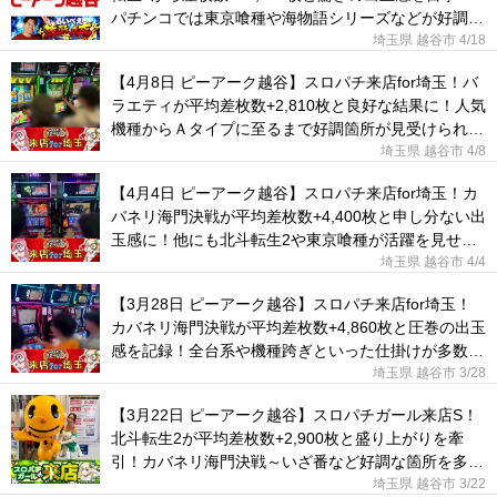
パチンコでは東京喰種や海物語シリーズなどが好調さ
を表した！
埼玉県 越谷市
4/18
【4月8日 ピーアーク越谷】スロパチ来店for埼玉！バ
ラエティが平均差枚数+2,810枚と良好な結果に！人気
機種からＡタイプに至るまで好調箇所が見受けられ
た！
埼玉県 越谷市
4/8
【4月4日 ピーアーク越谷】スロパチ来店for埼玉！カ
バネリ海門決戦が平均差枚数+4,400枚と申し分ない出
玉感に！他にも北斗転生2や東京喰種が活躍を見せ
た！
埼玉県 越谷市
4/4
【3月28日 ピーアーク越谷】スロパチ来店for埼玉！
カバネリ海門決戦が平均差枚数+4,860枚と圧巻の出玉
感を記録！全台系や機種跨ぎといった仕掛けが多数見
られた！
埼玉県 越谷市
3/28
【3月22日 ピーアーク越谷】スロパチガール来店S！
北斗転生2が平均差枚数+2,900枚と盛り上がりを牽
引！カバネリ海門決戦～いざ番など好調な箇所を多数
確認できた！
埼玉県 越谷市
3/22