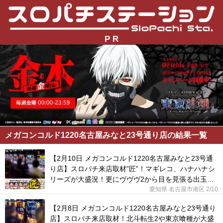
P R
メガコンコルド1220名古屋みなと23号通り店の結果一覧
【2月10日 メガコンコルド1220名古屋みなと23号通
り店】スロパチ来店取材”匠”！マギレコ、ハナハナシ
リーズが大盛況！更にヴヴヴ2から目を見張る出玉感
が続出！
愛知県 名古屋市港区
2/10
【2月8日 メガコンコルド1220名古屋みなと23号通り
店】スロパチ来店取材！北斗転生2や東京喰種が大盛