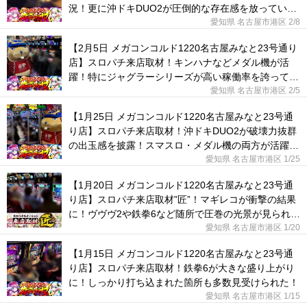
況！更に沖ドキDUO2が圧倒的な存在感を放ってい
た！
愛知県 名古屋市港区
2/8
【2月5日 メガコンコルド1220名古屋みなと23号通り
店】スロパチ来店取材！キンハナなどメダル機が活
躍！特にジャグラーシリーズが高い稼働率を誇ってい
た！
愛知県 名古屋市港区
2/5
【1月25日 メガコンコルド1220名古屋みなと23号通
り店】スロパチ来店取材！沖ドキDUO2が破壊力抜群
の出玉感を披露！スマスロ・メダル機の両方が活躍を
見せた！
愛知県 名古屋市港区
1/25
【1月20日 メガコンコルド1220名古屋みなと23号通
り店】スロパチ来店取材”匠”！マギレコが衝撃の結果
に！ヴヴヴ2や鉄拳6など随所で圧巻の光景が見られ
た！
愛知県 名古屋市港区
1/20
【1月15日 メガコンコルド1220名古屋みなと23号通
り店】スロパチ来店取材！鉄拳6が大きな盛り上がり
に！しっかり打ち込まれた箇所も多数見受けられた！
愛知県 名古屋市港区
1/15