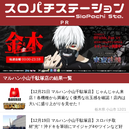
P R
マルハン小山千駄塚店の結果一覧
【12月21日 マルハン小山千駄塚店】じゃんじゃん来
店！各機種から満遍なく優秀な出玉感を確認！店内は
大いに盛り上がりを見せた！
栃木県 小山市
12/21
【12月19日 マルハン小山千駄塚店】スロパチ取
材”光”！沖ドキを筆頭にマイジャグ4やツインなど好