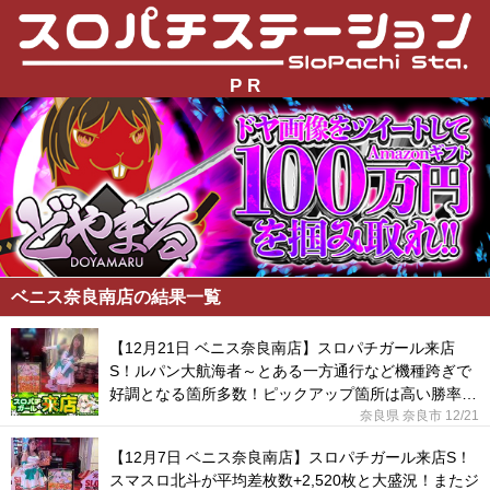
P R
ベニス奈良南店の結果一覧
【12月21日 ベニス奈良南店】スロパチガール来店
S！ルパン大航海者～とある一方通行など機種跨ぎで
好調となる箇所多数！ピックアップ箇所は高い勝率と
なっていた！
奈良県 奈良市
12/21
【12月7日 ベニス奈良南店】スロパチガール来店S！
スマスロ北斗が平均差枚数+2,520枚と大盛況！またジ