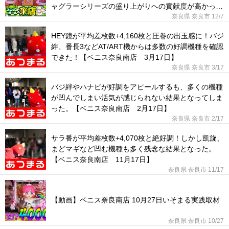
ャグラーシリーズの盛り上がりへの貢献度が高かっ
た！
奈良県 奈良市
12/7
HEY鏡が平均差枚数+4,160枚と圧巻の出玉感に！バジ
絆、番長3などAT/ART機からは多数の好調機種を確認
できた！【ベニス奈良南店 3月17日】
奈良県 奈良市
3/17
バジ絆やハナビが好調をアピールするも、多くの機種
が凹んでしまい活気が感じられない結果となってしま
った。【ベニス奈良南店 2月17日】
奈良県 奈良市
2/17
サラ番が平均差枚数+4,070枚と絶好調！しかし凱旋、
まどマギなど凹む機種も多く残念な結果となった。
【ベニス奈良南店 11月17日】
奈良県 奈良市
11/17
【動画】ベニス奈良南店 10月27日いそまる実践取材
奈良県 奈良市
10/27