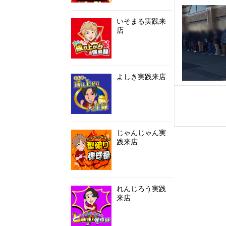
いそまる実践来
店
よしき実践来店
じゃんじゃん実
践来店
れんじろう実践
来店