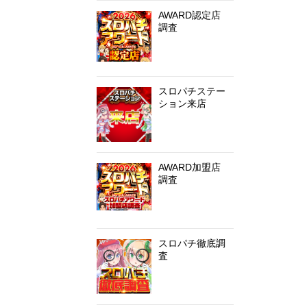
AWARD認定店
調査
スロパチステー
ション来店
AWARD加盟店
調査
スロパチ徹底調
査