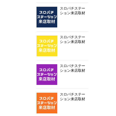
スロパチステー
ション来店取材
スロパチステー
ション来店取材
スロパチステー
ション来店取材
スロパチステー
ション来店取材