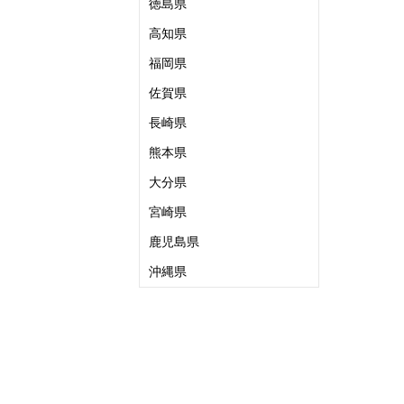
徳島県
高知県
福岡県
佐賀県
長崎県
熊本県
大分県
宮崎県
鹿児島県
沖縄県