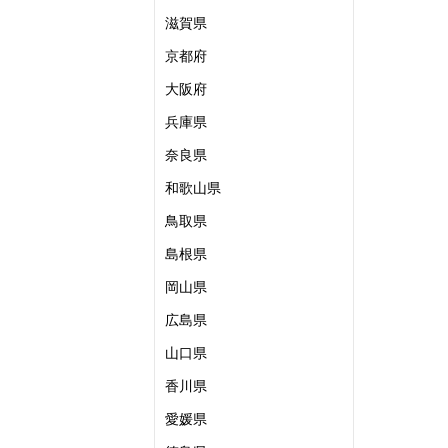
滋賀県
京都府
大阪府
兵庫県
奈良県
和歌山県
鳥取県
島根県
岡山県
広島県
山口県
香川県
愛媛県