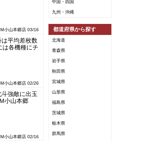
中国・四国
九州・沖縄
都道府県から探す
M小山本郷店 03/16
番は平均差枚数
北海道
ズには各機種にチ
青森県
】
岩手県
秋田県
宮城県
M小山本郷店 02/26
山形県
北斗強敵に出玉
M小山本郷
福島県
茨城県
栃木県
群馬県
M小山本郷店 02/16