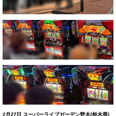
2月27日 スーパーライブガーデン野木(栃木県)