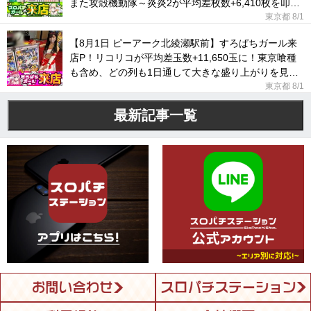
また攻殻機動隊～炎炎2が平均差枚数+6,410枚を叩き
出した！
東京都
8/1
【8月1日 ピーアーク北綾瀬駅前】すろぱちガール来
店P！リコリコが平均差玉数+11,650玉に！東京喰種
も含め、どの列も1日通して大きな盛り上がりを見せ
ていた！
東京都
8/1
最新記事一覧