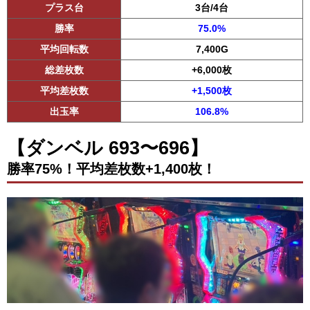
プラス台
3台/4台
勝率
75.0%
平均回転数
7,400G
総差枚数
+6,000枚
平均差枚数
+1,500枚
出玉率
106.8%
【ダンベル 693〜696】
勝率75%！平均差枚数+1,400枚！