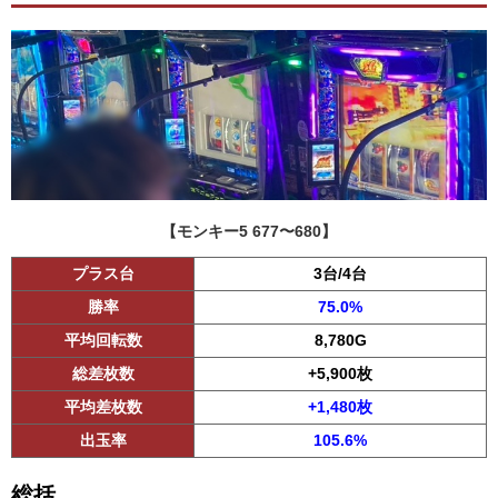
【モンキー5 677〜680】
プラス台
3台/4台
勝率
75.0%
平均回転数
8,780G
総差枚数
+5,900枚
平均差枚数
+1,480枚
出玉率
105.6%
総括