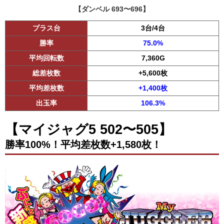
【ダンベル 693〜696】
プラス台
3台/4台
勝率
75.0%
平均回転数
7,360G
総差枚数
+5,600枚
平均差枚数
+1,400枚
出玉率
106.3%
【マイジャグ5 502〜505】
勝率100%！平均差枚数+1,580枚！