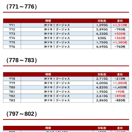
（771～776）
（778～783）
（797～802）