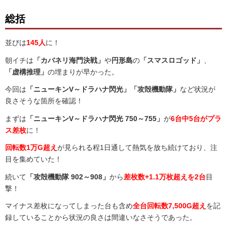
総括
並びは
145人
に！
朝イチは
「カバネリ海門決戦」
や
円形島
の
「スマスロゴッド」
、
「虚構推理」
の埋まりが早かった。
今回は
「ニューキンV～ドラハナ閃光」「攻殻機動隊」
など状況が
良さそうな箇所を確認！
まずは
「ニューキンV～ドラハナ閃光 750～755」
が
6台中5台がプラ
ス差枚
に！
回転数1万G超え
が見られる程1日通して熱気を放ち続けており、注
目を集めていた！
続いて
「攻殻機動隊 902～908」
から
差枚数+1.1万枚超えを2台
目
撃！
マイナス差枚になってしまった台も含め
全台回転数7,500G超え
を記
録していることから状況の良さは間違いなさそうであった。