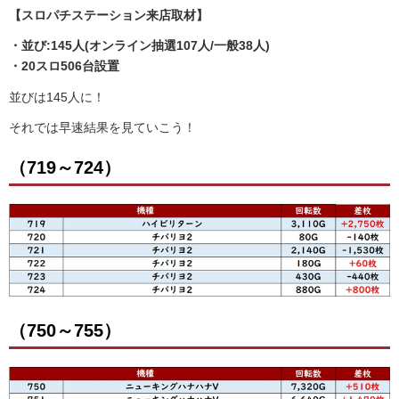
【スロパチステーション来店取材】
・並び:145人(オンライン抽選107人/一般38人)
・20スロ506台設置
並びは145人に！
それでは早速結果を見ていこう！
（719～724）
（750～755）