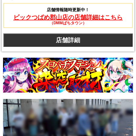
店舗情報随時更新中！
ビックつばめ郡山店の店舗詳細はこちら
（DMMぱちタウン）
店舗詳細