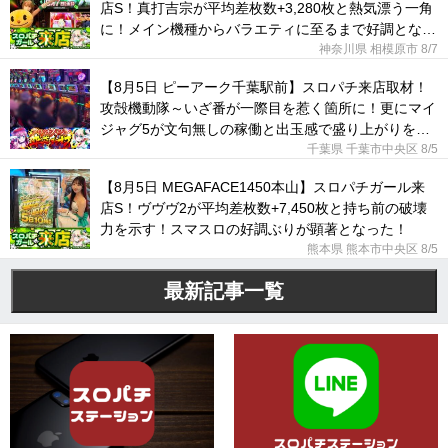
店S！真打吉宗が平均差枚数+3,280枚と熱気漂う一角
に！メイン機種からバラエティに至るまで好調となっ
た！
神奈川県 相模原市
8/7
【8月5日 ピーアーク千葉駅前】スロパチ来店取材！
攻殻機動隊～いざ番が一際目を惹く箇所に！更にマイ
ジャグ5が文句無しの稼働と出玉感で盛り上がりを後
押しした！
千葉県 千葉市中央区
8/5
【8月5日 MEGAFACE1450本山】スロパチガール来
店S！ヴヴヴ2が平均差枚数+7,450枚と持ち前の破壊
力を示す！スマスロの好調ぶりが顕著となった！
熊本県 熊本市中央区
8/5
最新記事一覧