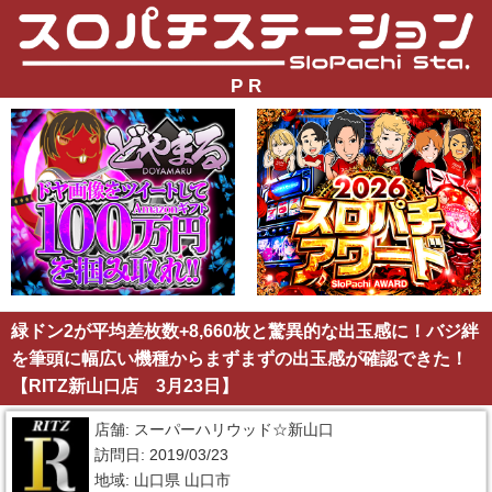
P R
緑ドン2が平均差枚数+8,660枚と驚異的な出玉感に！バジ絆
を筆頭に幅広い機種からまずまずの出玉感が確認できた！
【RITZ新山口店 3月23日】
店舗: スーパーハリウッド☆新山口
訪問日: 2019/03/23
地域: 山口県 山口市