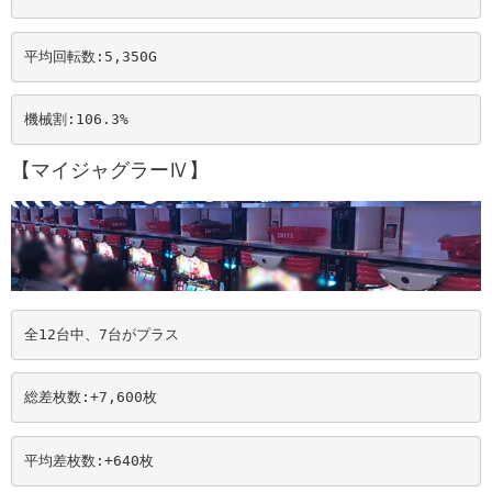
平均回転数:5,350
G
機械割:106.3
%
【マイジャグラーⅣ】
全12台中、7台がプラス
総差枚数:+7,600
枚
平均差枚数:+640
枚