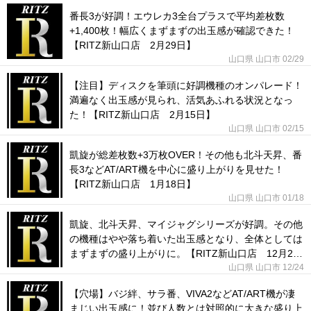
番長3が好調！エウレカ3全台プラスで平均差枚数
+1,400枚！幅広くまずまずの出玉感が確認できた！
【RITZ新山口店 2月29日】
山口県 山口市 02/29
【注目】ディスクを筆頭に好調機種のオンパレード！
満遍なく出玉感が見られ、活気あふれる状況となっ
た！【RITZ新山口店 2月15日】
山口県 山口市 02/15
凱旋が総差枚数+3万枚OVER！その他も北斗天昇、番
長3などAT/ART機を中心に盛り上がりを見せた！
【RITZ新山口店 1月18日】
山口県 山口市 01/18
凱旋、北斗天昇、マイジャグシリーズが好調。その他
の機種はやや落ち着いた出玉感となり、全体としては
まずまずの盛り上がりに。【RITZ新山口店 12月21
日】
山口県 山口市 12/24
【穴場】バジ絆、サラ番、VIVA2などAT/ART機が凄
まじい出玉感に！並び人数とは対照的に大きな盛り上