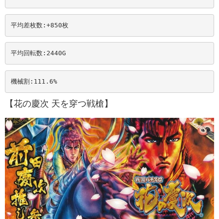
平均差枚数:+850
枚
平均回転数:2440
G
機械割:111.6
%
【花の慶次 天を穿つ戦槍】