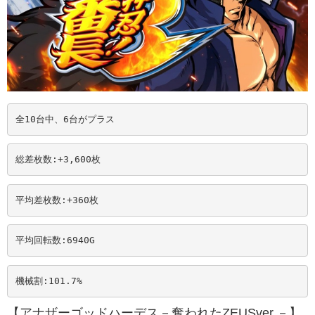
全10台中、6台がプラス
総差枚数:+3,600
枚
平均差枚数:+360
枚
平均回転数:6940
G
機械割:101.7
%
【アナザーゴッドハーデス－奪われたZEUSver.－】