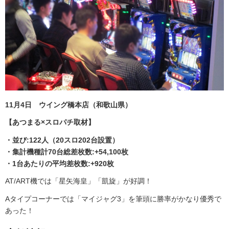
11月4日 ウイング橋本店（和歌山県）
【あつまる×スロパチ取材】
・並び:122人（20スロ202台設置）
・集計機種計70台総差枚数:+54,100枚
・1台あたりの平均差枚数:+920枚
AT/ART機では「星矢海皇」「凱旋」が好調！
Aタイプコーナーでは「マイジャグ3」を筆頭に勝率がかなり優秀で
あった！