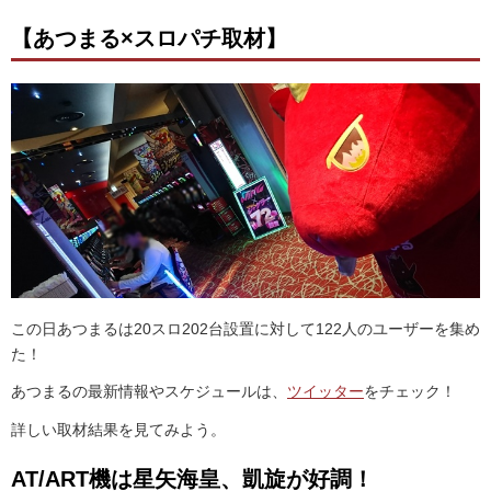
【あつまる×スロパチ取材】
この日あつまるは20スロ202台設置に対して122人のユーザーを集め
た！
あつまるの最新情報やスケジュールは、
ツイッター
をチェック！
詳しい取材結果を見てみよう。
AT/ART機は星矢海皇、凱旋が好調！