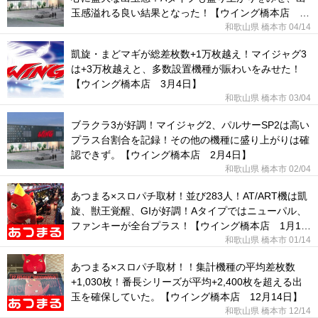
玉感溢れる良い結果となった！【ウイング橋本店 4
月14日】
和歌山県 橋本市 04/14
凱旋・まどマギが総差枚数+1万枚越え！マイジャグ3
は+3万枚越えと、多数設置機種が賑わいをみせた！
【ウイング橋本店 3月4日】
和歌山県 橋本市 03/04
ブラクラ3が好調！マイジャグ2、パルサーSP2は高い
プラス台割合を記録！その他の機種に盛り上がりは確
認できず。【ウイング橋本店 2月4日】
和歌山県 橋本市 02/04
あつまる×スロパチ取材！並び283人！AT/ART機は凱
旋、獣王覚醒、GIが好調！Aタイプではニューパル、
ファンキーが全台プラス！【ウイング橋本店 1月14
日】
和歌山県 橋本市 01/14
あつまる×スロパチ取材！！集計機種の平均差枚数
+1,030枚！番長シリーズが平均+2,400枚を超える出
玉を確保していた。【ウイング橋本店 12月14日】
和歌山県 橋本市 12/14