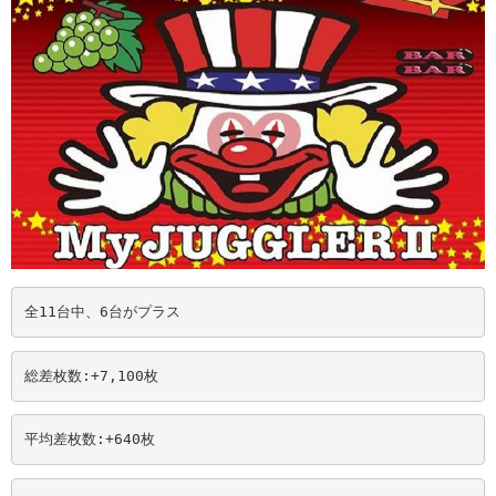
全11台中、6台がプラス
総差枚数:+7,100
枚
平均差枚数:+640
枚