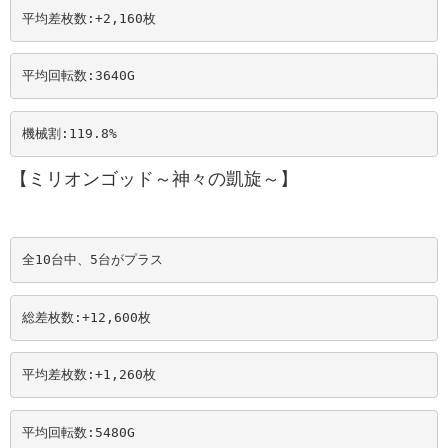
平均差枚数:+2,160
枚
平均回転数:3640
G
機械割:119.8
%
【ミリオンゴッド～神々の凱旋～】
全10台中、5台がプラス
総差枚数:+12,600
枚
平均差枚数:+1,260
枚
平均回転数:5480
G