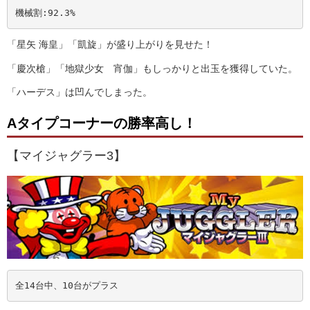
機械割:92.3
%
「星矢 海皇」「凱旋」が盛り上がりを見せた！
「慶次槍」「地獄少女 宵伽」もしっかりと出玉を獲得していた。
「ハーデス」は凹んでしまった。
Aタイプコーナーの勝率高し！
【マイジャグラー3】
全14台中、10台がプラス