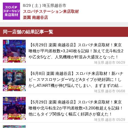
8/29 (
土
) 埼玉県越谷市
スロパチステーション来店取材
楽園 南越谷店
同一店舗の結果記事一覧
【6月29日 楽園 南越谷店】スロパチ来店取材！東京
喰種が平均差枚数+3,240枚を記録！加えて北斗転生2
や乙女5など、人気機種が軒並み大盛況となった！
埼玉県 越谷市 06/29
【6月8日 楽園 南越谷店】スロパチ来店取材！新ハナ
ビ～スマスロサンダーVなどAタイプが絶好調に！し
かしAT/ART機が伸び悩んでしまい、まずまずの結果
に。
埼玉県 越谷市 06/08
【5月29日 楽園 南越谷店】スロパチ来店取材！東京
喰種や北斗転生2が平均差枚数+3,200枚超えを記録！
他にもタイプ関係なく幅広く好調さが窺えた！
埼玉県 越谷市 05/29