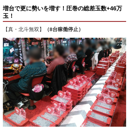
増台で更に勢いを増す！圧巻の総差玉数+46万
玉！
【真・北斗無双】
（8台稼働停止）