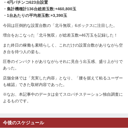
・4円パチンコ623台設置
・集計機種計136台総差玉数:+460,800玉
・1台あたりの平均差玉数:+3,390玉
今回は圧倒的な設置台数の「北斗無双」6ボックスに注目した。
増台をおこなった「北斗無双」が総差玉数+46万玉を記録した！
また終日の稼働も素晴らしく、これだけの設置台数がありながら空
き台を待つ人の姿も。
圧巻のインパクトがありながらそれに見合う出玉感、盛り上がりで
あった。
店舗全体では「充実した内容」となり、「腰を据えて粘るユーザー
も確認」できた取材内容であった。
※なお、本記事中のデータは全てスロパチステーション独自調査に
よるものです。
今後のスケジュール