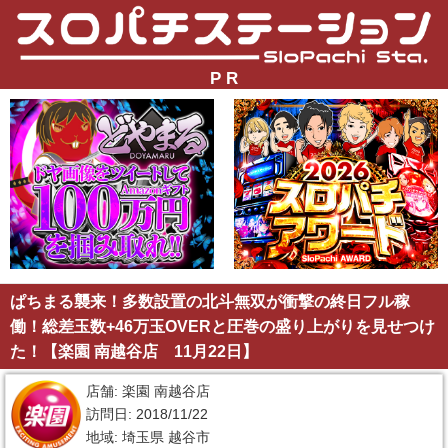
P R
ぱちまる襲来！多数設置の北斗無双が衝撃の終日フル稼
働！総差玉数+46万玉OVERと圧巻の盛り上がりを見せつけ
た！【楽園 南越谷店 11月22日】
店舗: 楽園 南越谷店
訪問日: 2018/11/22
地域: 埼玉県 越谷市