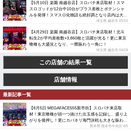
【5月10日 楽園 南越谷店】スロパチ来店取材！スマ
スロゴッドが12台中10台がプラス差枚とポテンシャ
ルを発揮！スマスロ化物語も絶好調となり店内は大盛
況に！
埼玉県 越谷市 05/10
【4月29日 楽園 南越谷店】スロパチ来店取材！北斗
転生2が平均差枚数+3,860枚と活躍が光る！更に東京
喰種も大盛況となり、一際賑わう一角に！
埼玉県 越谷市 04/29
この店舗の結果一覧
店舗情報
最新記事一覧
【8月5日 MEGAFACE555新市街】スロパチ来店取
材！東京喰種が頭一つ抜けた出玉感を記録し、盛り上
がりを後押し！更にカバネリ海門決戦も大きな賑わい
を見せた！
熊本県 熊本市中央区
8/5