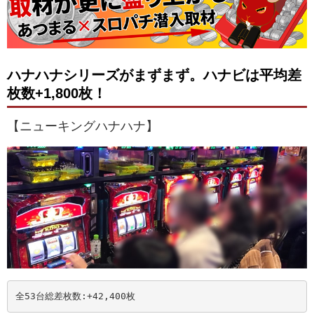
ハナハナシリーズがまずまず。ハナビは平均差
枚数+1,800枚！
【ニューキングハナハナ】
全53台
総差枚数:+42,400
枚