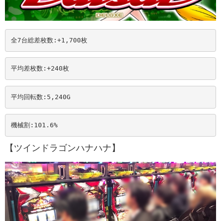
全7台
総差枚数:+1,700
枚
平均差枚数:+240
枚
平均回転数:5,240
G
機械割:101.6
%
【ツインドラゴンハナハナ】