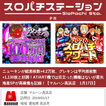
P R
ニューキンが総差枚数+4.2万枚、グレキンは平均差枚数
+1,130枚と好調！AT/ART機では目立った機種はないが星矢
海皇SPが高稼働を記録！【マルハン高浜店 1月17日】
店舗: マルハン高浜店
訪問日: 2019/01/17
地域: 愛知県 高浜市