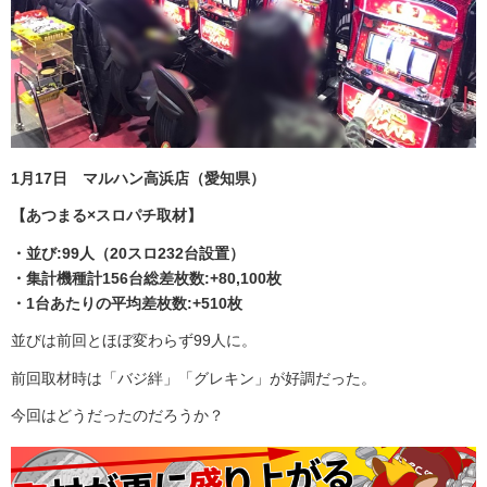
1月17日 マルハン高浜店（愛知県）
【あつまる×スロパチ取材】
・並び:99人（20スロ232台設置）
・集計機種計156台総差枚数:+80,100枚
・1台あたりの平均差枚数:+510枚
並びは前回とほぼ変わらず99人に。
前回取材時は「バジ絆」「グレキン」が好調だった。
今回はどうだったのだろうか？