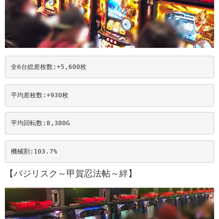
全6台
総差枚数:+5,600
枚
平均差枚数:+930
枚
平均回転数:8,380
G
機械割:103.7
%
【バジリスク～甲賀忍法帖～絆】