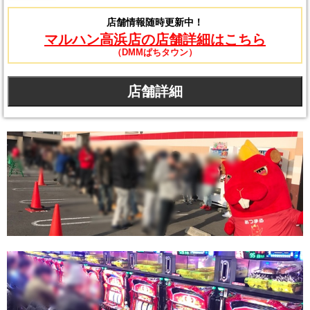
店舗情報随時更新中！
マルハン高浜店の店舗詳細はこちら
（DMMぱちタウン）
店舗詳細