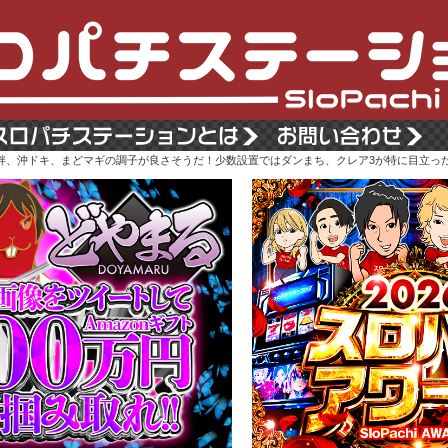
ジ絆、沖ドキ、まどマギの調子が良さそうだ！少数設置ではダンまち、クレア3が特に目立った