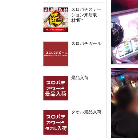
スロパチステー
ション来店取
材“匠”
スロパチガール
景品入荷
タオル景品入荷