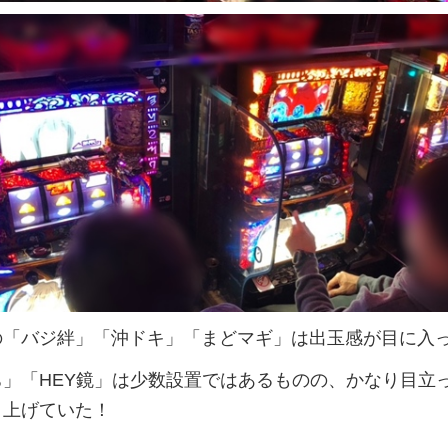
の「バジ絆」「沖ドキ」「まどマギ」は出玉感が目に入
ち」「HEY鏡」は少数設置ではあるものの、かなり目立
り上げていた！