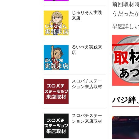
前回取材
じゅりそん実践
うだった
来店
早速詳し
るいべえ実践来
店
スロパチステー
ション来店取材
バジ絆
スロパチステー
ション来店取材