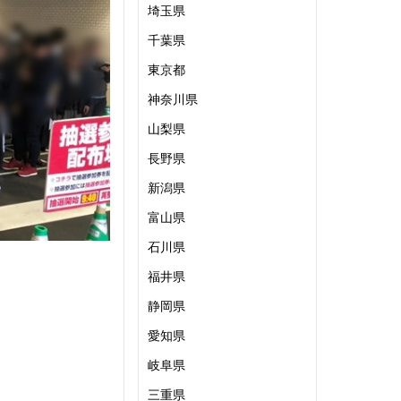
埼玉県
千葉県
東京都
神奈川県
山梨県
長野県
新潟県
富山県
石川県
福井県
静岡県
愛知県
岐阜県
三重県