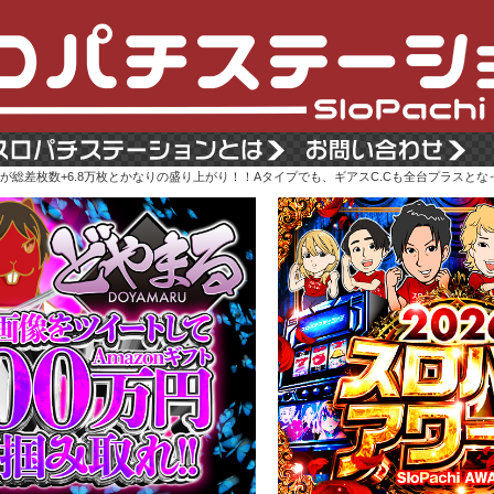
キが総差枚数+6.8万枚とかなりの盛り上がり！！Aタイプでも、ギアスC.Cも全台プラスとな