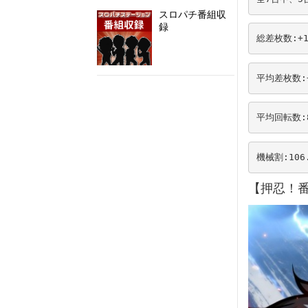
スロパチ番組収
録
総差枚数:+1
平均差枚数:+
@SloPachi_Staさんのツイート
平均回転数:8
機械割:106
【押忍！番