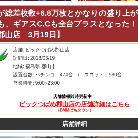
が総差枚数+6.8万枚とかなりの盛り上
も、ギアスC.Cも全台プラスとなった
郡山店 3月19日】
店舗: ビックつばめ郡山店
訪問日: 2018/03/19
地域: 福島県 郡山市
設置台数: パチンコ 474台 / スロット 580台
営業時間: 9:00~23:00
店舗情報随時更新中！
ビックつばめ郡山店の店舗詳細はこちら
（DMMぱちタウン）
店舗詳細