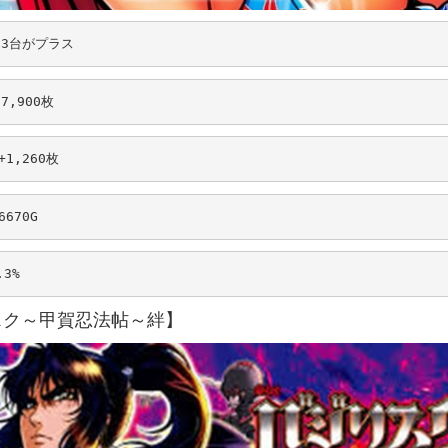
33台がプラス
7,900
枚
1,260
枚
670
G
.3
%
スク～甲賀忍法帖～絆】