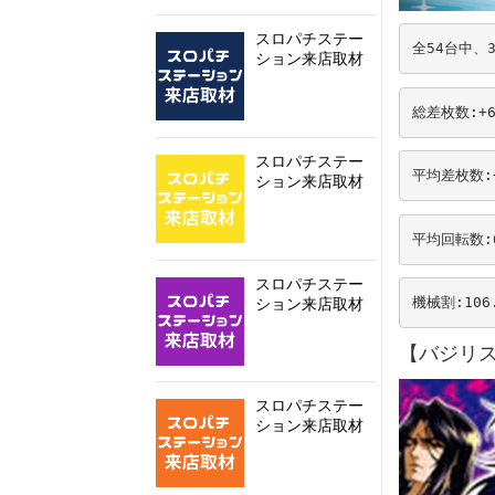
スロパチステー
全54台中、
ション来店取材
総差枚数:+6
スロパチステー
平均差枚数:+
ション来店取材
平均回転数:6
スロパチステー
機械割:106
ション来店取材
【バジリ
スロパチステー
ション来店取材