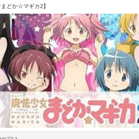
まどか☆マギカ2】
台がプラス