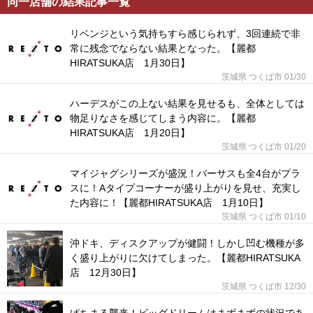
同一店舗の結果記事一覧
リベンジという気持ちすら感じられず、3回連続で非
常に残念でならない結果となった。【麗都
HIRATSUKA店 1月30日】
茨城県 つくば市 01/30
ハーデスがこの上ない結果を見せるも、全体としては
物足りなさを感じてしまう内容に。【麗都
HIRATSUKA店 1月20日】
茨城県 つくば市 01/20
マイジャグシリーズが盛況！バーサスも全4台がプラ
スに！Aタイプコーナーが盛り上がりを見せ、充実し
た内容に！【麗都HIRATSUKA店 1月10日】
茨城県 つくば市 01/10
沖ドキ、ディスクアップが健闘！しかし凹む機種が多
く盛り上がりに欠けてしまった。【麗都HIRATSUKA
店 12月30日】
茨城県 つくば市 12/30
ぱちまる襲来！ビッグドリームはまずまずの状況であ