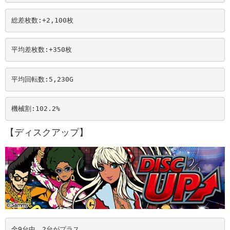
総差枚数:+2,100
枚
平均差枚数:+350
枚
平均回転数:5,230
G
機械割:102.2
%
【ディスクアップ】
全9台中、2台がプラス