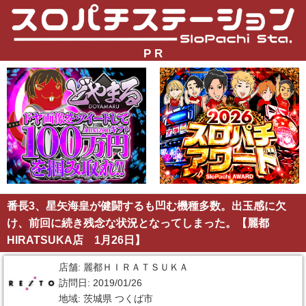
P R
番長3、星矢海皇が健闘するも凹む機種多数。出玉感に欠
け、前回に続き残念な状況となってしまった。【麗都
HIRATSUKA店 1月26日】
店舗: 麗都ＨＩＲＡＴＳＵＫＡ
訪問日: 2019/01/26
地域: 茨城県 つくば市