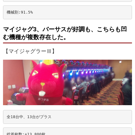
機械割:91.5
%
マイジャグ3、バーサスが好調も、こちらも凹
む機種が複数存在した。
【マイジャグラーⅢ】
全18台中、13台がプラス
総差枚数:+13,800
枚