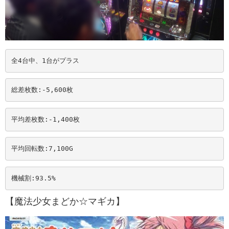
全4台中、1台がプラス
総差枚数:-5,600
枚
平均差枚数:-1,400
枚
平均回転数:7,100
G
機械割:93.5
%
【魔法少女まどか☆マギカ】