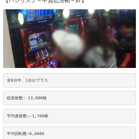
【バジリスク～甲賀忍法帖～絆】
全8台中、1台がプラス
総差枚数:-13,600
枚
平均差枚数:-1,700
枚
平均回転数:6,660
G