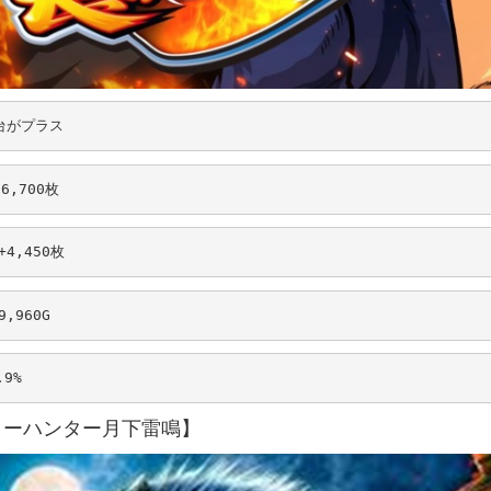
台がプラス
6,700
枚
4,450
枚
,960
G
.9
%
ターハンター月下雷鳴】