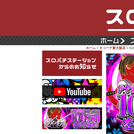
ホーム
>
キコーナ新大阪店
> 