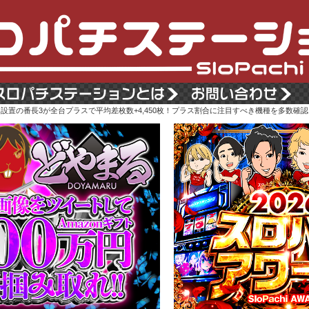
6台設置の番長3が全台プラスで平均差枚数+4,450枚！プラス割合に注目すべき機種を多数確