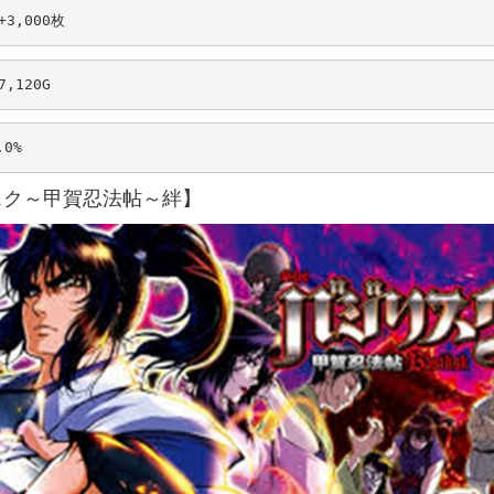
3,000
枚
,120
G
.0
%
スク～甲賀忍法帖～絆】