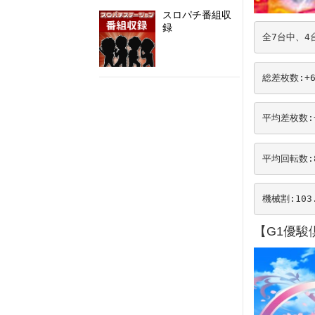
スロパチ番組収
録
全7台中、4
総差枚数:+6
@SloPachi_Staさんのツイート
平均差枚数:+
平均回転数:8
機械割:103
【G1優駿