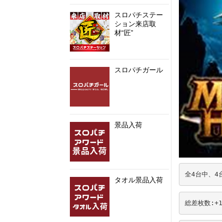
スロパチステー
ション来店取
材“匠”
スロパチガール
景品入荷
全4台中、4
タオル景品入荷
総差枚数:+1