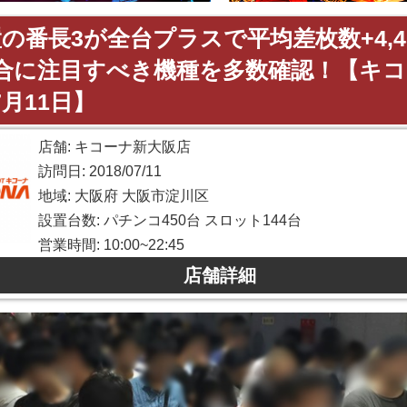
置の番長3が全台プラスで平均差枚数+4,4
合に注目すべき機種を多数確認！【キコ
月11日】
店舗: キコーナ新大阪店
訪問日: 2018/07/11
地域: 大阪府 大阪市淀川区
設置台数: パチンコ450台 スロット144台
営業時間: 10:00~22:45
店舗詳細