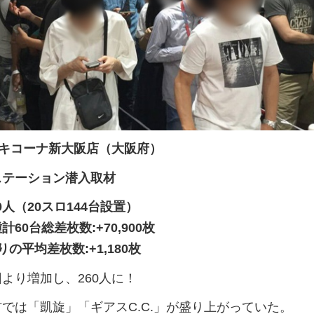
 キコーナ新大阪店（大阪府）
ステーション潜入取材
0人（20スロ144台設置）
60台総差枚数:+70,900枚
の平均差枚数:+1,180枚
より増加し、260人に！
では「凱旋」「ギアスC.C.」が盛り上がっていた。