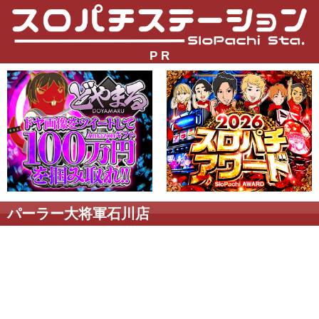
P R
パーラー大将軍石川店