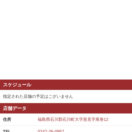
スケジュール
指定された店舗の予定はございません
店舗データ
住所
福島県石川郡石川町大字形見字尾巻12
TEL
0247-26-0957