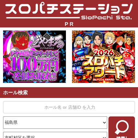
P R
ホール検索