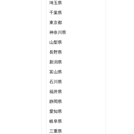
埼玉県
千葉県
東京都
神奈川県
山梨県
長野県
新潟県
富山県
石川県
福井県
静岡県
愛知県
岐阜県
三重県