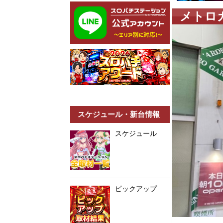
メトロ
スケジュール・新台情報
スケジュール
ピックアップ