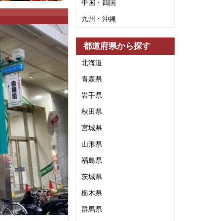
中国・四国
九州・沖縄
都道府県から探す
北海道
青森県
岩手県
秋田県
宮城県
山形県
福島県
茨城県
栃木県
群馬県