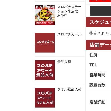
スロパチステー
ション来店取
材“匠”
スケジュ
指定された
スロパチガール
店舗デー
住所
景品入荷
TEL
営業時間
設置台数
タオル景品入荷
店舗詳細