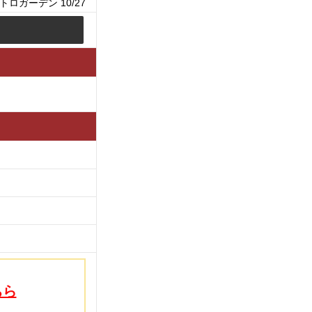
ロガーデン 10/27
ちら