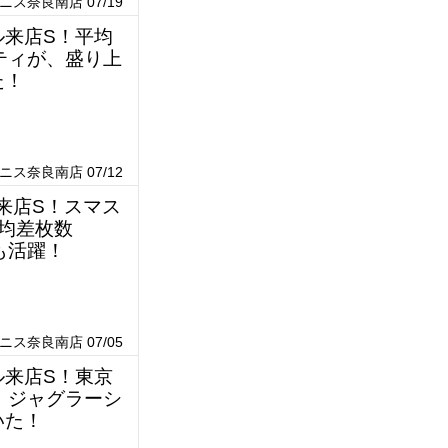
ニス奈良南店 07/19
ル来店S！平均
エティが、盛り上
た！
ニス奈良南店 07/12
来店S！スマス
均差枚数
も活躍！
ニス奈良南店 07/05
ル来店S！東京
枚！ジャグラーシ
いた！