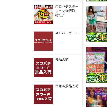
スロパチステー
ション来店取
材“匠”
スロパチガール
景品入荷
タオル景品入荷