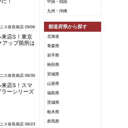
いた！
中国・四国
九州・沖縄
都道府県から探す
ニス奈良南店 09/06
ル来店S！東京
北海道
ックアップ箇所は
青森県
岩手県
秋田県
宮城県
ニス奈良南店 08/30
山形県
ル来店S！スマ
グラーシリーズ
福島県
茨城県
栃木県
群馬県
ニス奈良南店 08/23