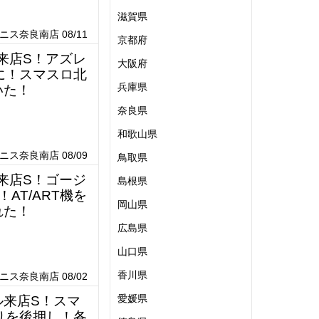
滋賀県
ニス奈良南店 08/11
京都府
来店S！アズレ
大阪府
況に！スマスロ北
兵庫県
いた！
奈良県
和歌山県
ニス奈良南店 08/09
鳥取県
来店S！ゴージ
島根県
AT/ART機を
岡山県
れた！
広島県
山口県
香川県
ニス奈良南店 08/02
愛媛県
ル来店S！スマ
がりを後押し！各