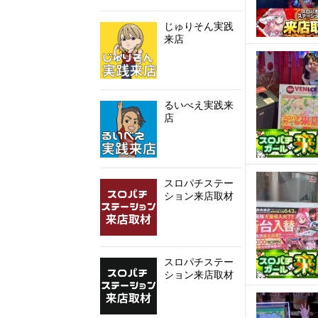
じゅりそん実践
来店
るいべえ実践来
店
スロパチステー
ション来店取材
スロパチステー
ション来店取材