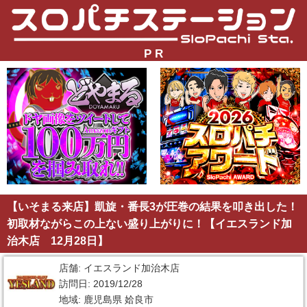
P R
【いそまる来店】凱旋・番長3が圧巻の結果を叩き出した！
初取材ながらこの上ない盛り上がりに！【イエスランド加
治木店 12月28日】
店舗: イエスランド加治木店
訪問日: 2019/12/28
地域: 鹿児島県 姶良市