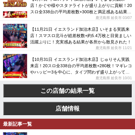
店！かぐや様やスタァライトが盛り上がりに貢献！20
スロ全338台の平均差枚数+300枚と満足感ある結果と
なった！
鹿児島県 姶良市 03/07
【11月21日 イエスランド加治木店】いそまる実践来
店！スマスロ北斗が総差枚数+約5.4万枚と目覚ましい
活躍ぶりに！充実感ある結果が各所から散見された！
鹿児島県 姶良市 11/21
【10月31日 イエスランド加治木店】じゅりそん実践
来店！20スロ全338台の平均差枚数+280枚！マギレコ
やハッピー3を中心に、タイプ問わず盛り上がってい
た！
鹿児島県 姶良市 10/31
この店舗の結果一覧
店舗情報
最新記事一覧