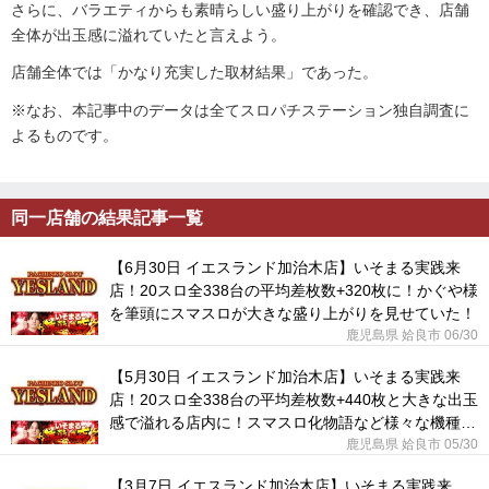
さらに、バラエティからも素晴らしい盛り上がりを確認でき、店舗
全体が出玉感に溢れていたと言えよう。
店舗全体では「かなり充実した取材結果」であった。
※なお、本記事中のデータは全てスロパチステーション独自調査に
よるものです。
同一店舗の結果記事一覧
【6月30日 イエスランド加治木店】いそまる実践来
店！20スロ全338台の平均差枚数+320枚に！かぐや様
を筆頭にスマスロが大きな盛り上がりを見せていた！
鹿児島県 姶良市 06/30
【5月30日 イエスランド加治木店】いそまる実践来
店！20スロ全338台の平均差枚数+440枚と大きな出玉
感で溢れる店内に！スマスロ化物語など様々な機種が
活躍した！
鹿児島県 姶良市 05/30
【3月7日 イエスランド加治木店】いそまる実践来