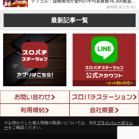
ディゴル・虚構推理が驚愕の平均差枚数+6,300枚超え
に！
静岡県 富士市
8/1
最新記事一覧
※お預かりした個人情報の取扱いについては、当社
プライバシーポリシ
ー
をご確認ください。