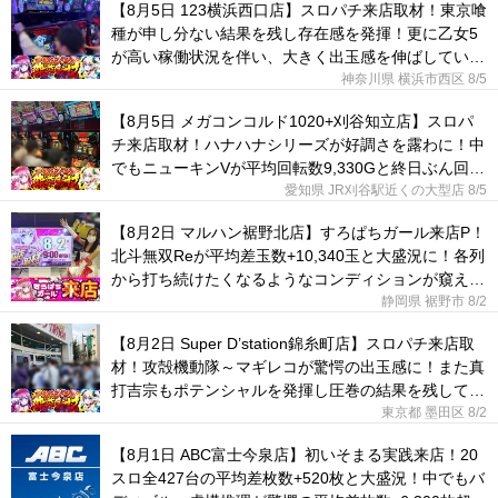
【8月5日 123横浜西口店】スロパチ来店取材！東京喰
種が申し分ない結果を残し存在感を発揮！更に乙女5
が高い稼働状況を伴い、大きく出玉感を伸ばしてい
た！
神奈川県 横浜市西区
8/5
【8月5日 メガコンコルド1020+刈谷知立店】スロパ
チ来店取材！ハナハナシリーズが好調さを露わに！中
でもニューキンVが平均回転数9,330Gと終日ぶん回さ
れていた！
愛知県 JR刈谷駅近くの大型店
8/5
【8月2日 マルハン裾野北店】すろぱちガール来店P！
北斗無双Reが平均差玉数+10,340玉と大盛況に！各列
から打ち続けたくなるようなコンディションが窺え
た！
静岡県 裾野市
8/2
【8月2日 Super D’station錦糸町店】スロパチ来店取
材！攻殻機動隊～マギレコが驚愕の出玉感に！また真
打吉宗もポテンシャルを発揮し圧巻の結果を残してい
た！
東京都 墨田区
8/2
【8月1日 ABC富士今泉店】初いそまる実践来店！20
スロ全427台の平均差枚数+520枚と大盛況！中でもバ