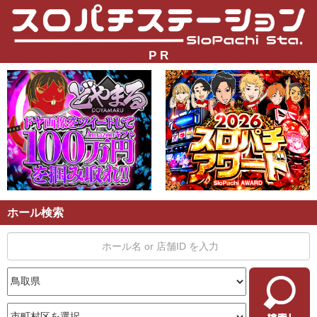
P R
ホール検索