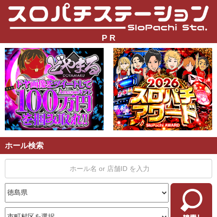
P R
ホール検索