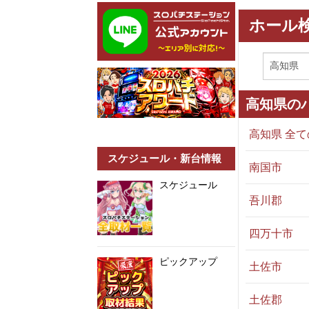
ホール
高知県の
高知県 全
スケジュール・新台情報
南国市
スケジュール
吾川郡
四万十市
ピックアップ
土佐市
土佐郡