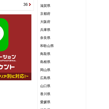
36
滋賀県
京都府
大阪府
兵庫県
奈良県
和歌山県
鳥取県
島根県
岡山県
広島県
山口県
香川県
愛媛県