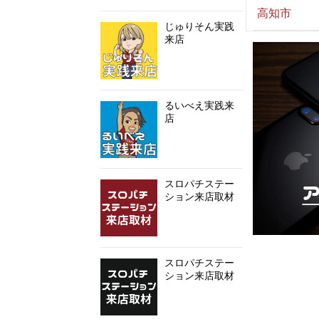
高知市
じゅりそん実践
来店
るいべえ実践来
店
スロパチステー
ション来店取材
スロパチステー
ション来店取材