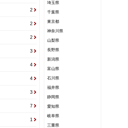
埼玉県
2
千葉県
東京都
2
神奈川県
2
山梨県
長野県
3
新潟県
4
富山県
石川県
4
福井県
3
静岡県
7
愛知県
岐阜県
1
三重県