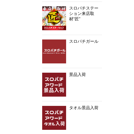
スロパチステー
ション来店取
材“匠”
スロパチガール
景品入荷
タオル景品入荷