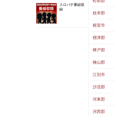
松前郡
スロパチ番組収
録
枝幸郡
根室市
@SloPachi_Staさんのツイート
標津郡
樺戸郡
檜山郡
江別市
沙流郡
河東郡
河西郡