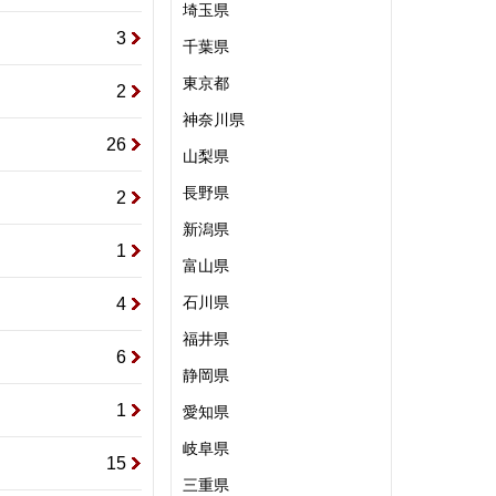
埼玉県
3
千葉県
東京都
2
神奈川県
26
山梨県
長野県
2
新潟県
1
富山県
石川県
4
福井県
6
静岡県
1
愛知県
岐阜県
15
三重県