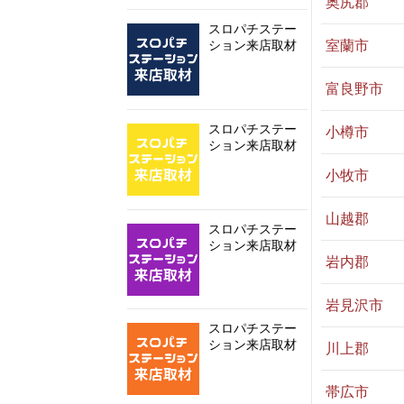
奥尻郡
スロパチステー
ション来店取材
室蘭市
富良野市
スロパチステー
小樽市
ション来店取材
小牧市
山越郡
スロパチステー
ション来店取材
岩内郡
岩見沢市
スロパチステー
ション来店取材
川上郡
帯広市