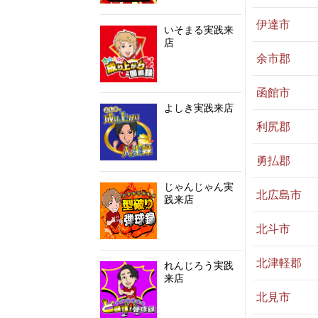
伊達市
いそまる実践来
店
余市郡
函館市
よしき実践来店
利尻郡
勇払郡
じゃんじゃん実
北広島市
践来店
北斗市
北津軽郡
れんじろう実践
来店
北見市