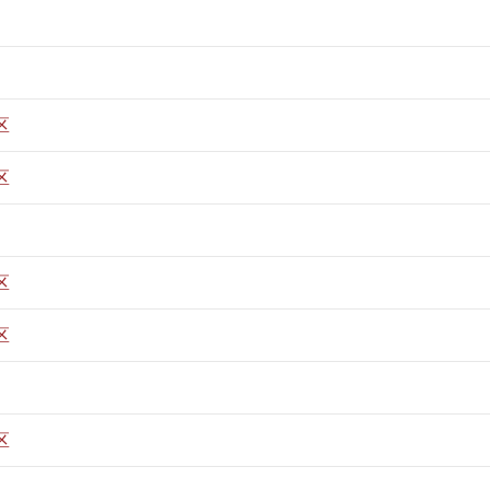
区
区
区
区
区