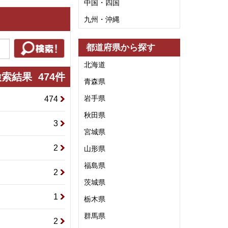
中国・四国
九州・沖縄
都道府県から探す
北海道
索結果 474件
青森県
岩手県
474
秋田県
3
宮城県
2
山形県
福島県
2
茨城県
1
栃木県
群馬県
2