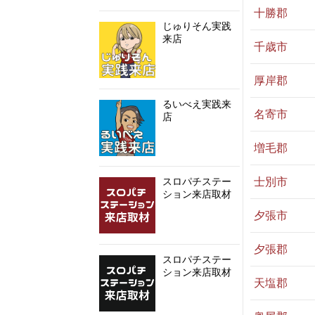
十勝郡
じゅりそん実践
来店
千歳市
厚岸郡
るいべえ実践来
名寄市
店
増毛郡
士別市
スロパチステー
ション来店取材
夕張市
夕張郡
スロパチステー
ション来店取材
天塩郡