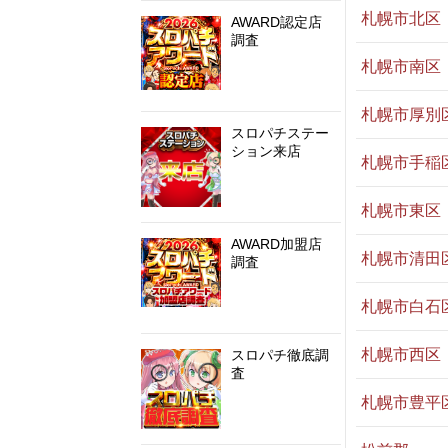
札幌市北区
AWARD認定店
調査
札幌市南区
札幌市厚別
スロパチステー
ション来店
札幌市手稲
札幌市東区
AWARD加盟店
札幌市清田
調査
札幌市白石
札幌市西区
スロパチ徹底調
査
札幌市豊平