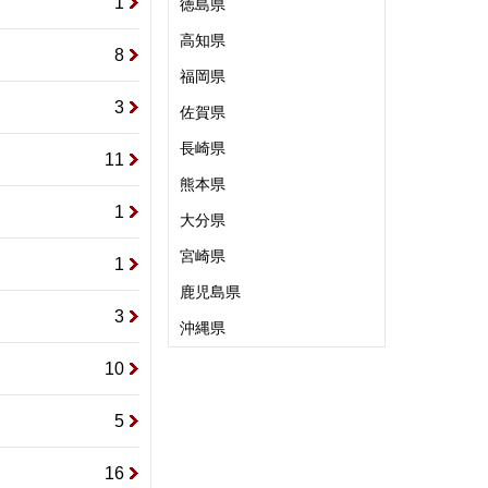
1
徳島県
高知県
8
福岡県
3
佐賀県
長崎県
11
熊本県
1
大分県
宮崎県
1
鹿児島県
3
沖縄県
10
5
16