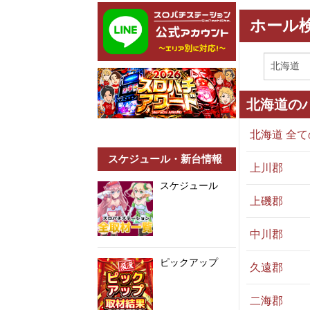
ホール
北海道の
北海道 全
スケジュール・新台情報
上川郡
スケジュール
上磯郡
中川郡
ピックアップ
久遠郡
二海郡