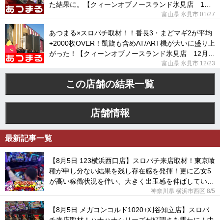
た結果に。【クィーンオブノースランド氷見店 1月
27日】
富山県 氷見市 01/27
あつまる×スロパチ取材！！番長3・まどマギ2が平均
+2000枚OVER！凱旋も含めAT/ART機が大いに盛り上
がった！【クィーンオブノースランド氷見店 12月
23日】
富山県 氷見市 12/23
この店舗の結果一覧
店舗情報
最新記事一覧
【8月5日 123横浜西口店】スロパチ来店取材！東京喰
種が申し分ない結果を残し存在感を発揮！更に乙女5
が高い稼働状況を伴い、大きく出玉感を伸ばしてい
た！
神奈川県 横浜市西区
8/5
【8月5日 メガコンコルド1020+刈谷知立店】スロパ
チ来店取材！ハナハナシリーズが好調さを露わに！中