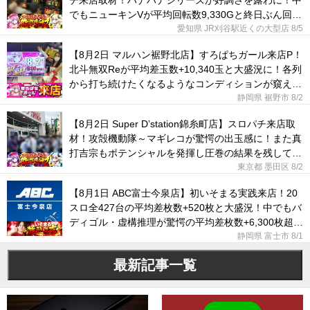
でもニューキンVが平均回転数9,330Gと終日ぶん回さ
れていた！
愛知県 JR刈谷駅近くの大型店
8/5
【8月2日 マルハン裾野北店】すろぱちガール来店P！
北斗無双Reが平均差玉数+10,340玉と大盛況に！各列
から打ち続けたくなるようなコンディションが窺え
た！
静岡県 裾野市
8/2
【8月2日 Super D’station錦糸町店】スロパチ来店取
材！攻殻機動隊～マギレコが驚愕の出玉感に！また真
打吉宗もポテンシャルを発揮し圧巻の結果を残してい
た！
東京都 墨田区
8/2
【8月1日 ABC富士今泉店】初いそまる実践来店！20
スロ全427台の平均差枚数+520枚と大盛況！中でもバ
ディゴル・虚構推理が驚愕の平均差枚数+6,300枚超え
に！
静岡県 富士市
8/1
最新記事一覧