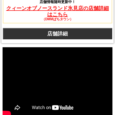
店舗情報随時更新中！
クィーンオブノースランド氷見店の店舗詳細
はこちら
（DMMぱちタウン）
店舗詳細