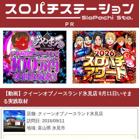
P R
【動画】クイーンオブノースランド氷見店 9月11日いそま
る実践取材
店舗: クィーンオブノースランド氷見店
訪問日: 2016/09/11
地域: 富山県 氷見市