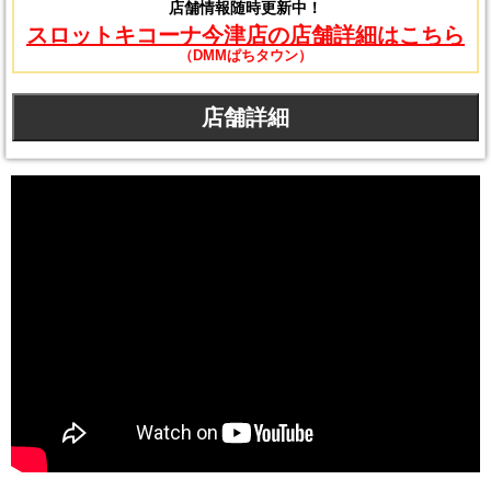
店舗情報随時更新中！
スロットキコーナ今津店の店舗詳細はこちら
（DMMぱちタウン）
店舗詳細