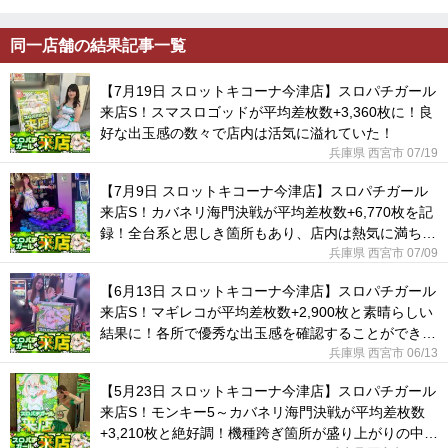
同一店舗の結果記事一覧
【7月19日 スロットキコーナ今津店】スロパチガール
来店S！スマスロゴッドが平均差枚数+3,360枚に！良
好な出玉感の数々で店内は活気に溢れていた！
兵庫県 西宮市 07/19
【7月9日 スロットキコーナ今津店】スロパチガール
来店S！カバネリ海門決戦が平均差枚数+6,770枚を記
録！全台系と思しき箇所もあり、店内は熱気に満ちて
いた！
兵庫県 西宮市 07/09
【6月13日 スロットキコーナ今津店】スロパチガール
来店S！マギレコが平均差枚数+2,900枚と素晴らしい
結果に！各所で優秀な出玉感を確認することができ
た！
兵庫県 西宮市 06/13
【5月23日 スロットキコーナ今津店】スロパチガール
来店S！モンキー5～カバネリ海門決戦が平均差枚数
+3,210枚と絶好調！機種跨ぎ箇所が盛り上がりの中心