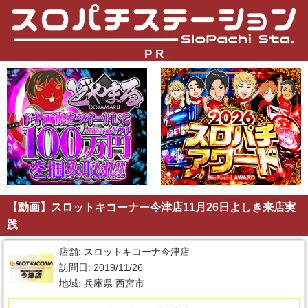
P R
【動画】スロットキコーナー今津店11月26日よしき来店実
践
店舗: スロットキコーナ今津店
訪問日: 2019/11/26
地域: 兵庫県 西宮市