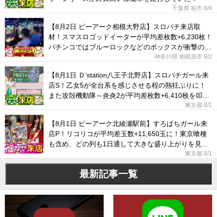
千葉県 柏市
8/4
【8月2日 ピーアーク相模大野店】スロパチ来店取
材！スマスロゴッドイーターが平均差枚数+6,230枚！
パチンコではブルーロックなどのボックスが衝撃の出
玉感に！
神奈川県 相模原市
8/2
【8月1日 Ｄ’station八王子北野店】スロパチガール来
店S！乙女5が全台系を感じさせる程の熱狂ぶりに！
また攻殻機動隊～炎炎2が平均差枚数+6,410枚を叩き
出した！
東京都
8/1
【8月1日 ピーアーク北綾瀬駅前】すろぱちガール来
店P！リコリコが平均差玉数+11,650玉に！東京喰種
も含め、どの列も1日通して大きな盛り上がりを見せ
ていた！
東京都
8/1
最新記事一覧